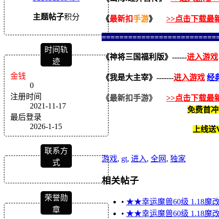
主题
帖子
积分
《
最新扣
手游
》
>>点击下载最
==========================
时间轨
《神将三国福利版》------
进入游戏
迹
金钱
《我是大主宰》
-------
进入游戏
经
0
注册时间
《
最新扣
手游
》
>>点击下载最
2021-11-17
免费首冲
最后登录
2026-1-15
上线送V
联系方
游戏
,
gt
,
进入
,
全网
,
独家
式
相关帖子
荣誉勋
•
★★幸运魔兽60级 1.18魔
章
•
★★幸运魔兽60级 1.18魔