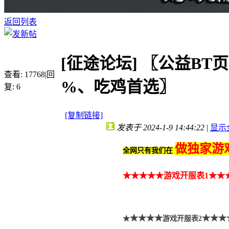
返回列表
[征途论坛]
〖公益BT
查看:
17768
|
回
%、吃鸡首选〗
复:
6
[复制链接]
发表于 2024-1-9 14:44:22
|
显示
做独家游
全网只有我们在
★★
★
★★
游戏开服表1
★★
★★★★
★★★
★
游戏开服表2