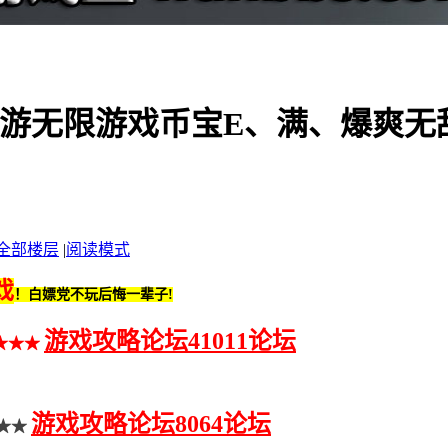
页游无限游戏币宝E、满、爆爽无
全部楼层
|
阅读模式
戏
！白嫖党不玩后悔一辈子!
游戏攻略论坛41011论坛
★★★
游戏攻略论坛8064论坛
★★