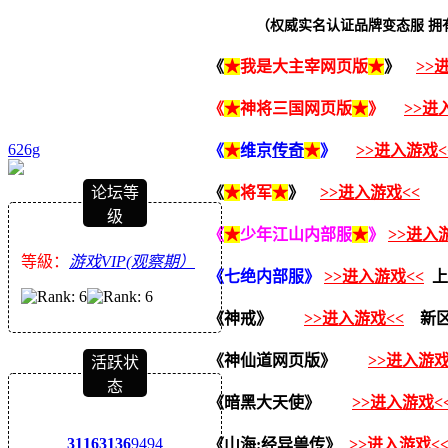
（权威实名认证品牌变态服 拥
《
★
我是大主宰网页版
★
》
>>
《
★
神将三国网页版
★
》
>>进
626g
《
★
维京
传奇
★
》
>>进入游戏<
论坛等
《
★
将军
★
》
>>进入游戏<<
级
《
★
少年江山内部服
★
》
>>进入
等級：
游戏VIP(观察期）
《七绝
内部服
》
>>进入游戏<<
上
《神戒》
>>进入游戏<<
新区
《神仙道网页版》
>>进入游戏
活跃状
态
《暗黑大天使》
>>进入游戏<
3116
3136
9494
《山海:经异兽传》
>>进入游戏<