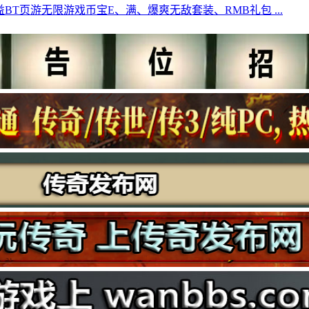
BT页游无限游戏币宝E、满、爆爽无敌套装、RMB礼包 ...