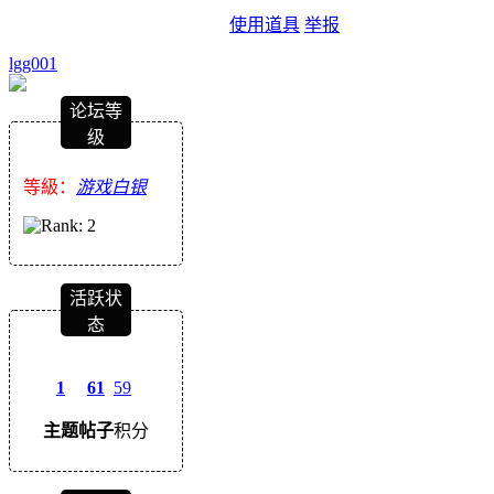
使用道具
举报
lgg001
论坛等
级
等級：
游戏白银
活跃状
态
1
61
59
主题
帖子
积分