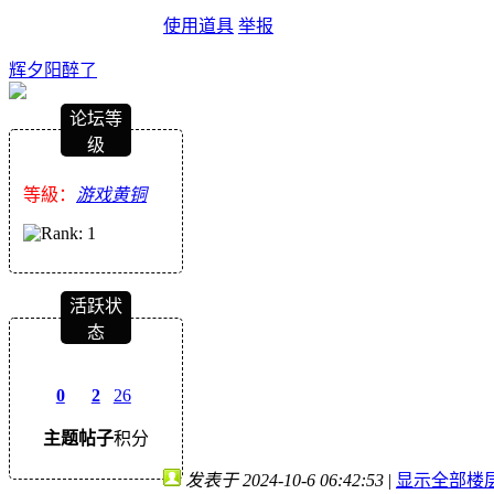
使用道具
举报
辉夕阳醉了
论坛等
级
等級：
游戏黄铜
活跃状
态
0
2
26
主题
帖子
积分
发表于 2024-10-6 06:42:53
|
显示全部楼