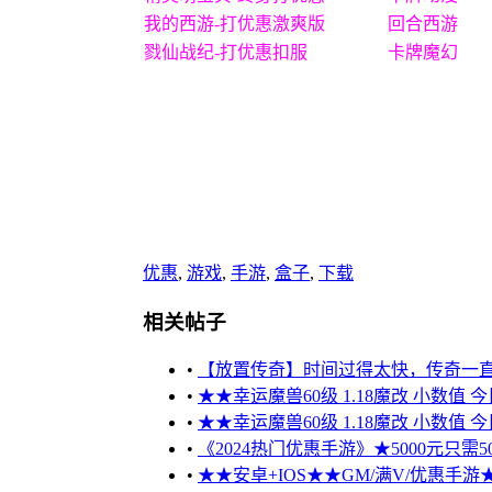
我的西游-打优惠激爽版
回合西游
戮仙战纪-打优惠扣服
卡牌魔幻
优惠
,
游戏
,
手游
,
盒子
,
下载
相关帖子
•
【放置传奇】时间过得太快，传奇一
•
★★幸运魔兽60级 1.18魔改 小数值 
•
★★幸运魔兽60级 1.18魔改 小数值 
•
《2024热门优惠手游》★5000元只需50
•
★★安卓+IOS★★GM/满V/优惠手游★★