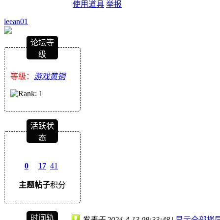
使用道具
举报
leean01
论坛等
级
等級：
游戏黄铜
活跃状
态
0
17
41
主题
帖子
积分
时间轨
发表于 2024-4-13 08:33:48
|
显示全部楼