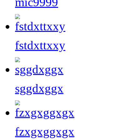
mic9999
fstdxttxxy
sggdxggx
fzxgxggxgx