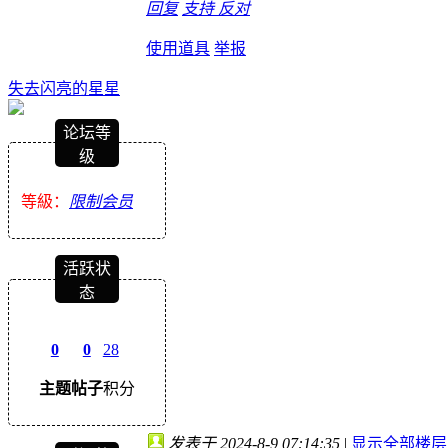
回复
支持
反对
使用道具
举报
失去闪亮的星星
论坛等
级
等級：
限制会员
活跃状
态
0
0
28
主题
帖子
积分
发表于 2024-8-9 07:14:35
|
显示全部楼层