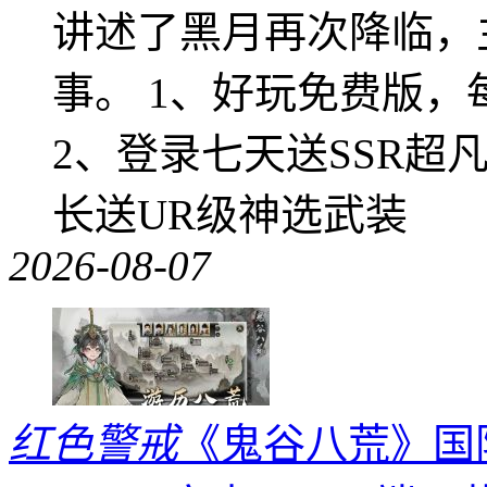
讲述了黑月再次降临，
事。 1、好玩免费版，
2、登录七天送SSR超
长送UR级神选武装
2026-08-07
红色警戒
《鬼谷八荒》国际版