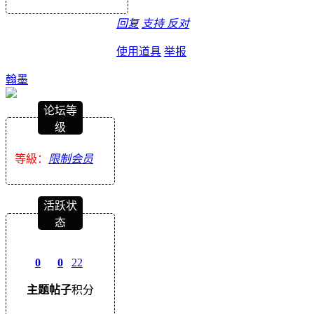
回复
支持
反对
使用道具
举报
翰墨
论坛等
级
等級：
限制会员
活跃状
态
0
0
22
主题
帖子
积分