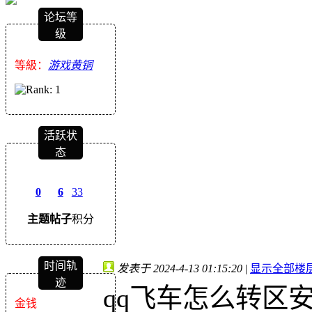
论坛等
级
等級：
游戏黄铜
活跃状
态
0
6
33
主题
帖子
积分
时间轨
发表于 2024-4-13 01:15:20
|
显示全部楼
迹
qq飞车怎么转区
金钱