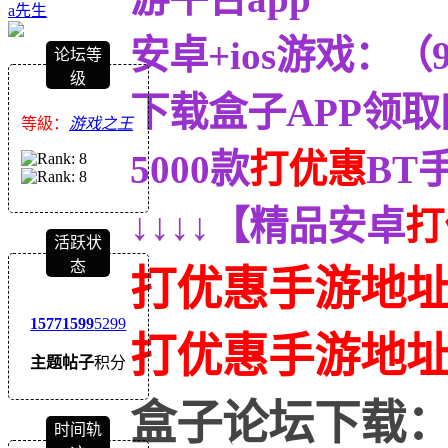
a先生
安卓+ios游戏：
论坛等
级
下载盒子APP领取
等級：
游戏之王
5000款
打优惠
BT
↓↓↓↓【精品安卓
打
活跃状
态
打优惠手游地
1577
1599
5299
打优惠
手游地
主题
帖子
积分
盒子论坛下载
时间轨