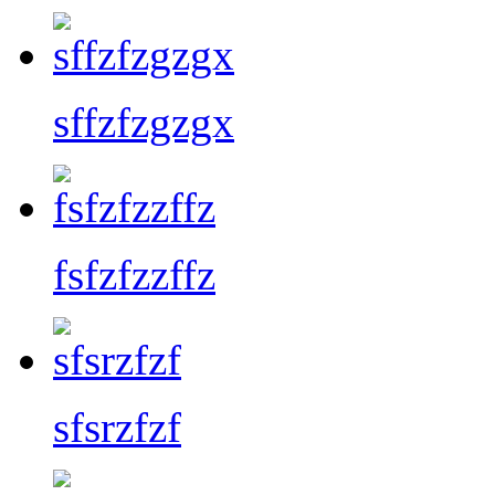
sffzfzgzgx
fsfzfzzffz
sfsrzfzf