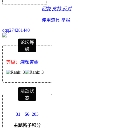
回复
支持
反对
使用道具
举报
qqq274281440
论坛等
级
等級：
游戏黄金
活跃状
态
31
56
203
主题
帖子
积分