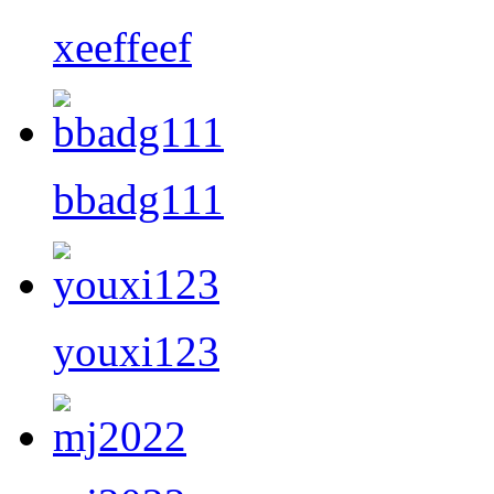
xeeffeef
bbadg111
youxi123