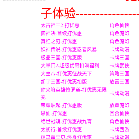
子体验----------------
太古神王2-打优惠
角色仙侠
御神决-首续打优惠
角色魔幻
真红之刃-打优惠
角色魔幻
妖神传说-打优惠忍者风暴
卡牌动漫
极品三国-打优惠版
卡牌三国
大掌门2-超级优惠扣满福利
卡牌武侠
大皇帝-打优惠征战天下
策略三国
胡了三国-打优惠扣版
放置三国
你来嘛英雄修罗道-打优惠无限
卡牌动漫
充
荣耀崛起-打优惠版
放置魔幻
思仙-打优惠
回合仙侠
绝世战魂-打优惠战九宵
角色仙侠
太初行-首续打优惠
卡牌西游
精灵萌宝贝-终身打优惠
卡牌动漫