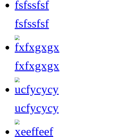
fsfssfsf
fxfxgxgx
ucfycycy