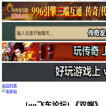
返回列表
[qq飞车论坛]
《双端》