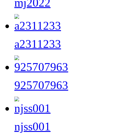
mj2022
a2311233
925707963
njss001