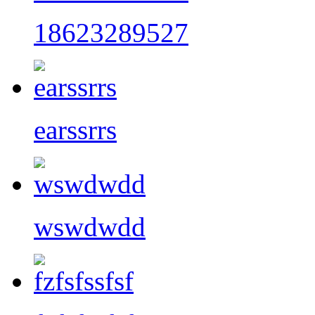
18623289527
earssrrs
wswdwdd