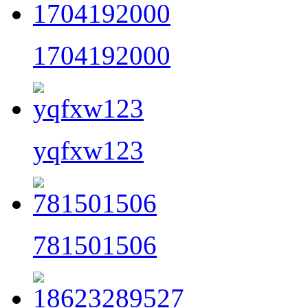
1704192000
yqfxw123
781501506