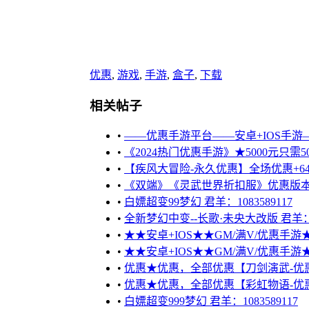
优惠
,
游戏
,
手游
,
盒子
,
下载
相关帖子
•
——优惠手游平台——安卓+IOS手游—
•
《2024热门优惠手游》★5000元只需50
•
【疾风大冒险-永久优惠】全场优惠+648
•
《双端》《灵武世界折扣服》优惠版本
•
白嫖超变99梦幻 君羊：1083589117
•
全新梦幻中变--长歌·未央大改版 君羊：14097
•
★★安卓+IOS★★GM/满V/优惠手游★★
•
★★安卓+IOS★★GM/满V/优惠手游★★
•
优惠★优惠，全部优惠【刀剑演武-优
•
优惠★优惠，全部优惠【彩虹物语-优
•
白嫖超变999梦幻 君羊：1083589117