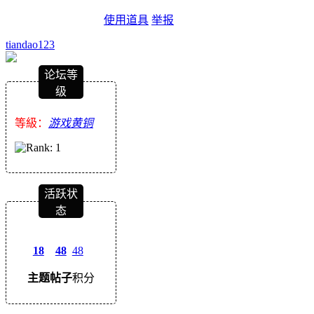
使用道具
举报
tiandao123
论坛等
级
等級：
游戏黄铜
活跃状
态
18
48
48
主题
帖子
积分