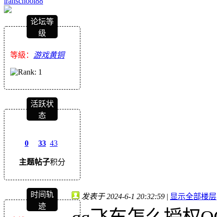
iranschool88
论坛等
级
等級：
游戏黄铜
活跃状
态
0
33
43
主题
帖子
积分
时间轨
发表于 2024-6-1 20:32:59
|
显示全部楼层
迹
qq飞车怎么授权Q