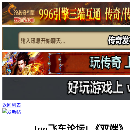
返回列表
[qq飞车论坛]
《双端》