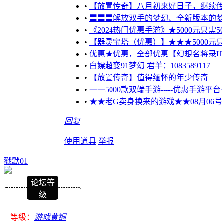
•
【放置传奇】八月初来好日子，继续
•
〓〓〓解放双手的梦幻、全新版本的梦
•
《2024热门优惠手游》★5000元只需50
•
【器灵宝塔（优惠）】★★★5000元只需5
•
优惠★优惠，全部优惠【幻想名将录H5
•
白嫖超变91梦幻 君羊：1083589117
•
【放置传奇】值得缅怀的年少传奇
•
一一5000款双端手游-----优惠手游
•
★★老G卖身换来的游戏★★08月06
回复
使用道具
举报
戮默01
论坛等
级
等級：
游戏黄铜