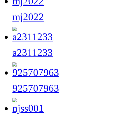
mj2022
a2311233
925707963