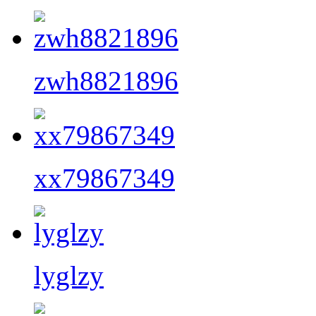
zwh8821896
xx79867349
lyglzy