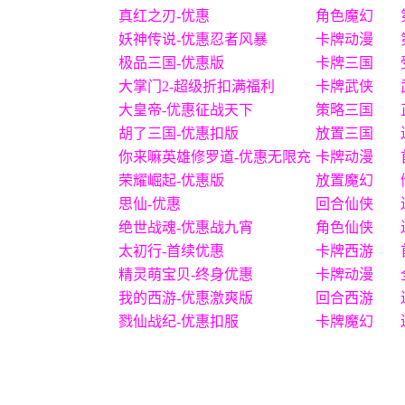
真红之刃-优惠
角色魔幻
妖神传说-优惠忍者风暴
卡牌动漫
极品三国-优惠版
卡牌三国
大掌门2-超级折扣满福利
卡牌武侠
大皇帝-优惠征战天下
策略三国
胡了三国-优惠扣版
放置三国
你来嘛英雄修罗道-优惠无限充
卡牌动漫
荣耀崛起-优惠版
放置魔幻
思仙-优惠
回合仙侠
绝世战魂-优惠战九宵
角色仙侠
太初行-首续优惠
卡牌西游
精灵萌宝贝-终身优惠
卡牌动漫
我的西游-优惠激爽版
回合西游
戮仙战纪-优惠扣服
卡牌魔幻