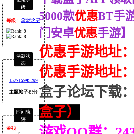
级
5000款
优惠
BT手
等級：
游戏之王
门安卓
优惠
手游】
优惠手游地址
活跃状
态
优惠
手游地址
1577
1599
5299
盒子论坛下载
主题
帖子
积分
盒子）
时间轨
迹
游戏QQ群：243
金钱
8