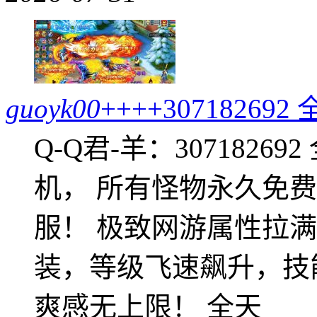
guoyk00
++++307182
Q-Q君-羊：307182
机， 所有怪物永久免
服！ 极致网游属性拉
装，等级飞速飙升，技
爽感无上限！ 全天