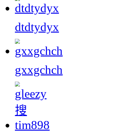
dtdtydyx
gxxgchch