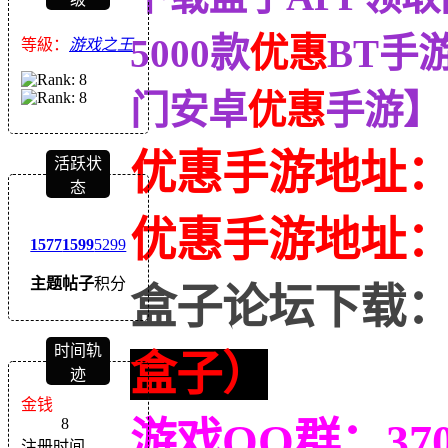
5000款
优惠
BT手
等級：
游戏之王
门安卓
优惠
手游】
优惠手游地址
活跃状
态
优惠
手游地址
1577
1599
5299
主题
帖子
积分
盒子论坛下载
时间轨
盒子）
迹
金钱
8
游戏QQ群：370
注册时间