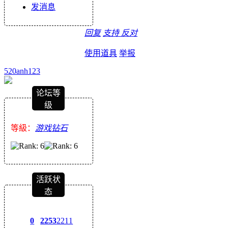
发消息
回复
支持
反对
使用道具
举报
520anh123
论坛等
级
等級：
游戏钻石
活跃状
态
0
2253
2211