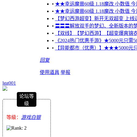
•
★★幸运魔兽60级 1.18魔改 小数值 
•
★★幸运魔兽60级 1.18魔改 小数值 
•
【梦幻西游超变】新开无双超变 上线送1
•
〓〓〓解放双手的梦幻、全新版本的梦
•
【双线】【梦幻西游】【超变爆爽锦衣
•
《2024热门优惠手游》★5000元只需50
•
【异能都市（优惠）】★★★5000元只需5
回复
使用道具
举报
lgg001
论坛等
级
等級：
游戏白银