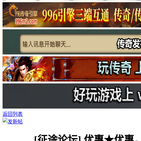
返回列表
[征途论坛]
优惠★优惠