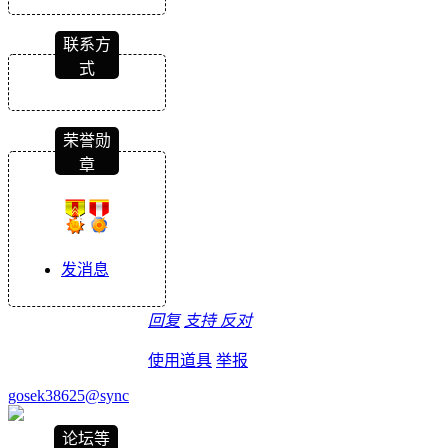
联系方
式
荣誉勋
章
发消息
回复
支持
反对
使用道具
举报
gosek38625@sync
论坛等