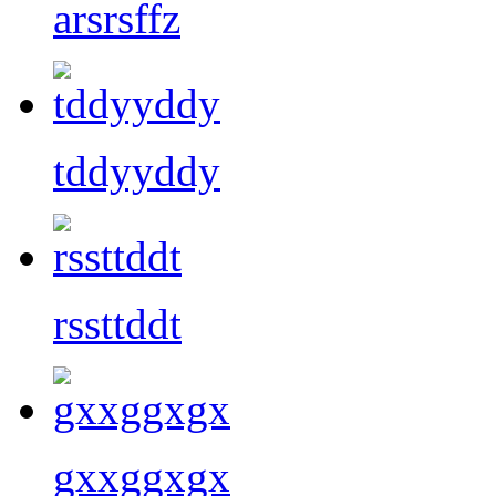
arsrsffz
tddyyddy
rssttddt
gxxggxgx