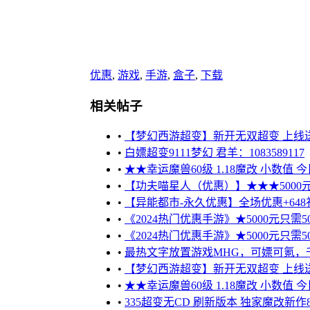
优惠
,
游戏
,
手游
,
盒子
,
下载
相关帖子
•
【梦幻西游超变】新开无双超变 上线送10
•
白嫖超变9111梦幻 君羊：1083589117
•
★★幸运魔兽60级 1.18魔改 小数值 
•
【功夫喵星人（优惠）】★★★5000元只需
•
【异能都市-永久优惠】全场优惠+648
•
《2024热门优惠手游》★5000元只需50
•
《2024热门优惠手游》★5000元只需50
•
最热文字放置游戏MHG，可嫖可氪，千万不
•
【梦幻西游超变】新开无双超变 上线送1
•
★★幸运魔兽60级 1.18魔改 小数值 
•
335超变无CD 刷新版本 独家魔改新作