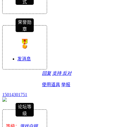
式
荣誉勋
章
发消息
回复
支持
反对
使用道具
举报
15014301751
论坛等
级
等級：
游戏白银