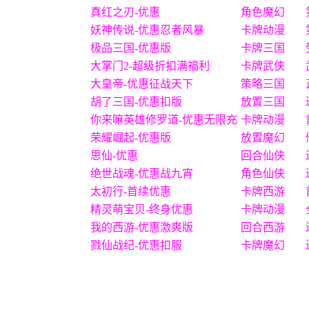
真红之刃-优惠
角色魔幻
妖神传说-优惠忍者风暴
卡牌动漫
极品三国-优惠版
卡牌三国
大掌门2-超级折扣满福利
卡牌武侠
大皇帝-优惠征战天下
策略三国
胡了三国-优惠扣版
放置三国
你来嘛英雄修罗道-优惠无限充
卡牌动漫
荣耀崛起-优惠版
放置魔幻
思仙-优惠
回合仙侠
绝世战魂-优惠战九宵
角色仙侠
太初行-首续优惠
卡牌西游
精灵萌宝贝-终身优惠
卡牌动漫
我的西游-优惠激爽版
回合西游
戮仙战纪-优惠扣服
卡牌魔幻