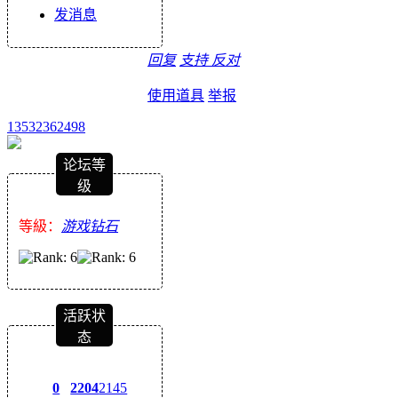
发消息
回复
支持
反对
使用道具
举报
13532362498
论坛等
级
等級：
游戏钻石
活跃状
态
0
2204
2145