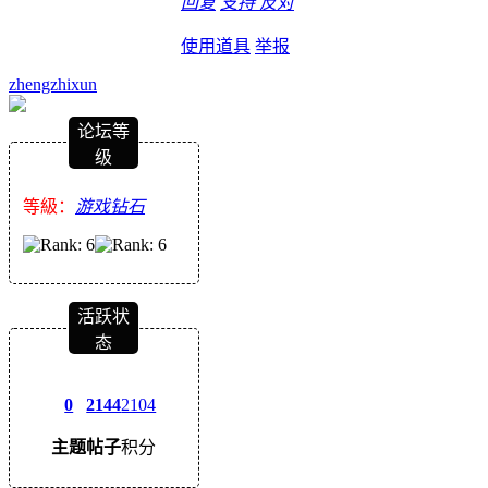
回复
支持
反对
使用道具
举报
zhengzhixun
论坛等
级
等級：
游戏钻石
活跃状
态
0
2144
2104
主题
帖子
积分