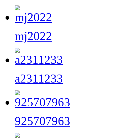
mj2022
a2311233
925707963