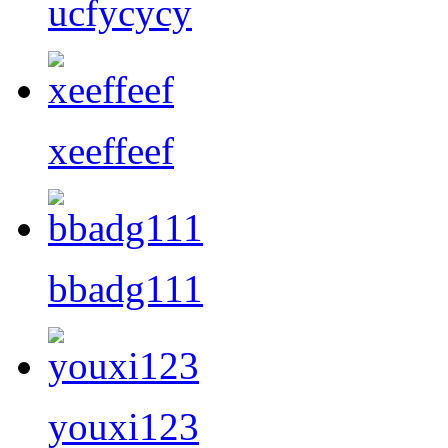
ucfycycy
xeeffeef
bbadg111
youxi123