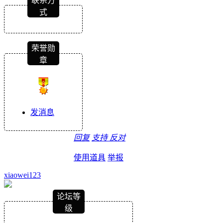
联系方
式
荣誉勋
章
发消息
回复
支持
反对
使用道具
举报
xiaowei123
论坛等
级