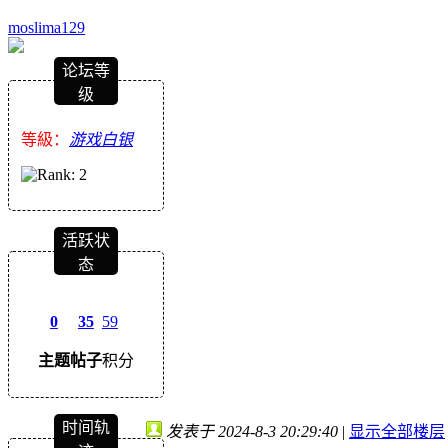
moslima129
论坛等
级
等級：
游戏白银
活跃状
态
0
35
59
主题
帖子
积分
时间轨
发表于 2024-8-3 20:29:40
|
显示全部楼层