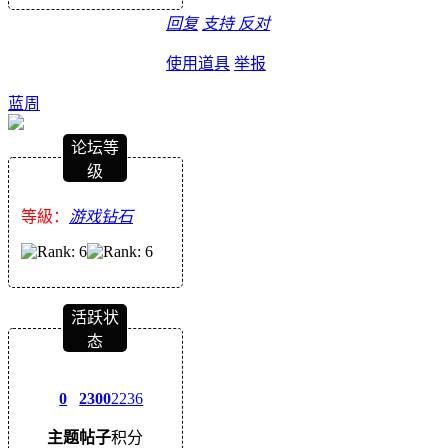
回复
支持
反对
使用道具
举报
蓝周
论坛等
级
等級：
游戏钻石
活跃状
态
0
2300
2236
主题
帖子
积分