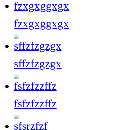
fzxgxggxgx
sffzfzgzgx
fsfzfzzffz