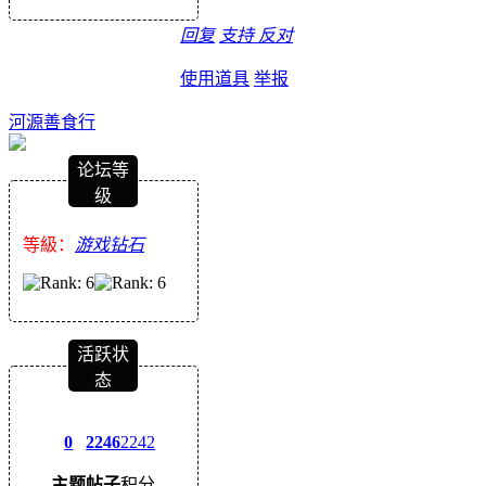
回复
支持
反对
使用道具
举报
河源善食行
论坛等
级
等級：
游戏钻石
活跃状
态
0
2246
2242
主题
帖子
积分