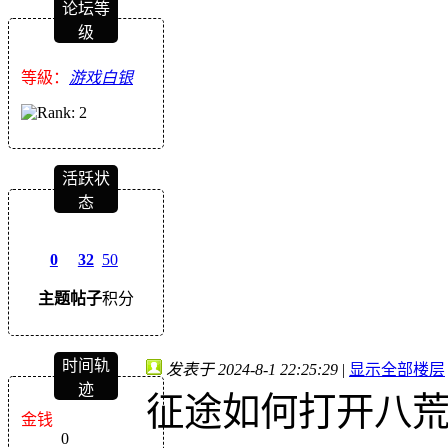
论坛等
级
等級：
游戏白银
活跃状
态
0
32
50
主题
帖子
积分
时间轨
发表于 2024-8-1 22:25:29
|
显示全部楼层
迹
征途如何打开八
金钱
0