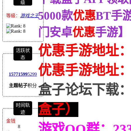
级
5000款
优惠
BT手
等級：
游戏之王
门安卓
优惠
手游】
优惠手游地址
活跃状
态
优惠
手游地址
1577
1599
5299
盒子论坛下载
主题
帖子
积分
盒子）
时间轨
迹
金钱
游戏QQ群：233
8