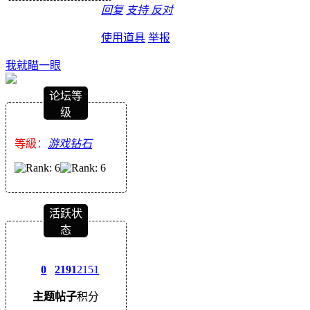
回复
支持
反对
使用道具
举报
我就瞄一眼
论坛等
级
等級：
游戏钻石
活跃状
态
0
2191
2151
主题
帖子
积分