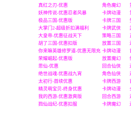
真红之刃-优惠
角色魔幻
妖神传说-优惠忍者风暴
卡牌动漫
极品三国-优惠版
卡牌三国
大掌门2-超级折扣满福利
卡牌武侠
大皇帝-优惠征战天下
策略三国
胡了三国-优惠扣版
放置三国
你来嘛英雄修罗道-优惠无限充
卡牌动漫
荣耀崛起-优惠版
放置魔幻
思仙-优惠
回合仙侠
绝世战魂-优惠战九宵
角色仙侠
太初行-首续优惠
卡牌西游
精灵萌宝贝-终身优惠
卡牌动漫
我的西游-优惠激爽版
回合西游
戮仙战纪-优惠扣服
卡牌魔幻