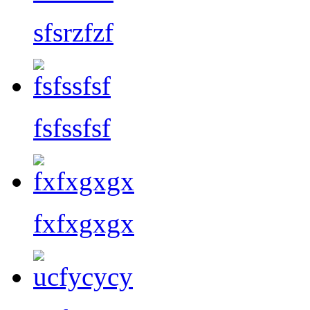
sfsrzfzf
fsfssfsf
fxfxgxgx