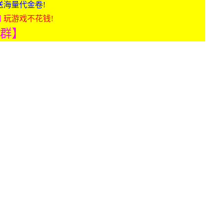
送海量代金卷!
扣
玩游戏不花钱!
入群】