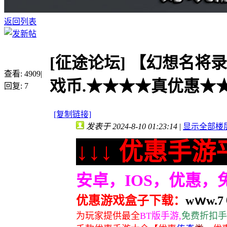
返回列表
[征途论坛]
【幻想名将录H
查看:
4909
|
戏币.★★★★真优惠★★★
回复:
7
[复制链接]
发表于 2024-8-10 01:23:14
|
显示全部楼
↓↓↓ 优惠手游平
安卓，IOS，优惠
优惠游戏盒子下载：
wｗw.7６
为玩家提供最全
BT版手游,
免费折扣手