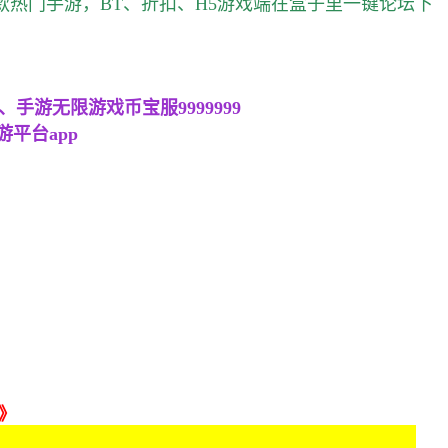
款热门手游，BT、折扣、H5游戏端在盒子里一键论坛下
游无限游戏币宝服9999999
平台app
》