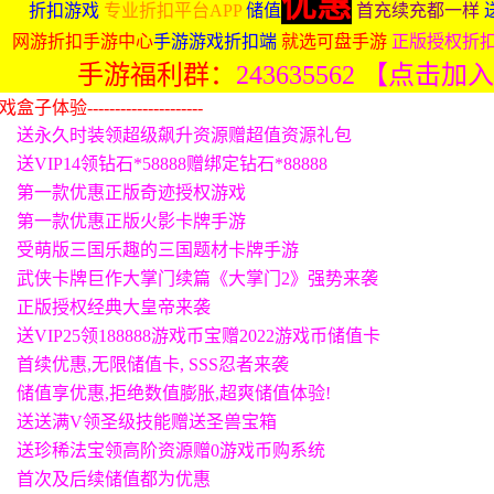
优惠
折扣游戏
专业折扣平台APP
储值
首充续充都一样
网游折扣手游中心
手游游戏折扣端
就选可盘手游
正版授权折
手游福利群：
243635562 【点击加
体验---------------------
送永久时装领超级飙升资源赠超值资源礼包
送VIP14领钻石*58888赠绑定钻石*88888
第一款优惠正版奇迹授权游戏
第一款优惠正版火影卡牌手游
受萌版三国乐趣的三国题材卡牌手游
武侠卡牌巨作大掌门续篇《大掌门2》强势来袭
正版授权经典大皇帝来袭
送VIP25领188888游戏币宝赠2022游戏币储值卡
首续优惠,无限储值卡, SSS忍者来袭
储值享优惠,拒绝数值膨胀,超爽储值体验!
送送满V领圣级技能赠送圣兽宝箱
送珍稀法宝领高阶资源赠0游戏币购系统
首次及后续储值都为优惠