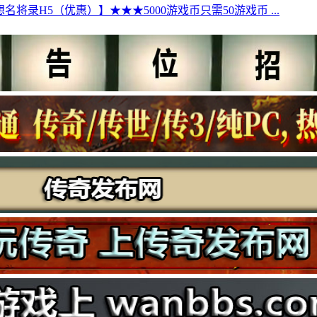
名将录H5（优惠）】★★★5000游戏币只需50游戏币 ...