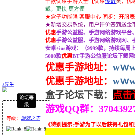
千款优惠手游大全
【优惠
传奇
类
，
优
载，更快 更方便
★盒子功能强 客服中心 同步：开服表
★新增交易系统，用户评价签到送金
优惠
手游公益服、手游网络游戏平台、
优惠
手游公益服、手游网络游戏网、手
安卓+ios游戏：（9999款，持续每周
5000款
优惠
BT手游公益服论坛下载网站
优惠手游地址：
wｗw.
优惠
手游地址：
wｗw.
a先生
盒子论坛下载：
点击
论坛等
级
游戏QQ群：370439
等級：
游戏之王
《特别提示:手游为了以后获得礼包