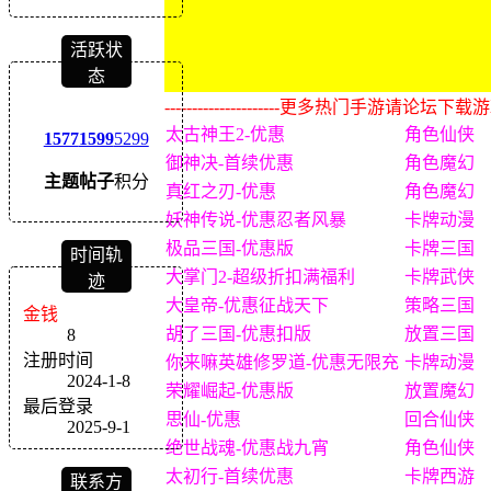
活跃状
态
---------------------更多热门手游请论坛下载游戏盒子
太古神王2-优惠
角色仙侠
1577
1599
5299
御神决-首续优惠
角色魔幻
主题
帖子
积分
真红之刃-优惠
角色魔幻
妖神传说-优惠忍者风暴
卡牌动漫
极品三国-优惠版
卡牌三国
时间轨
大掌门2-超级折扣满福利
卡牌武侠
迹
大皇帝-优惠征战天下
策略三国
金钱
胡了三国-优惠扣版
放置三国
8
注册时间
你来嘛英雄修罗道-优惠无限充
卡牌动漫
2024-1-8
荣耀崛起-优惠版
放置魔幻
最后登录
思仙-优惠
回合仙侠
2025-9-1
绝世战魂-优惠战九宵
角色仙侠
太初行-首续优惠
卡牌西游
联系方