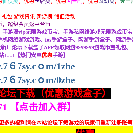
惠
仙侠类
，
优惠
卡牌类
，
优惠
回合制
，
优惠
玄幻类
】
★千
 礼包 游戏资讯 新游榜 储值活动
币，超级会员返平台币
手游满vip无限游戏币宝、手游私网络游戏无限游戏币宝、手
机网络游戏游戏、ios手游盒子、网游手游盒子、网游手游
上新）论坛下载盒子APP领取网游9999999游戏币宝礼包。
↓↓↓↓【热门安卓
优惠
手游】
7６7sy.cｏm/1zhe
7６7sy.cｏm/0zhe
论坛下载（优惠游戏盒子）
271 【点击加入群】
和更多的福利请在本站论坛下载游戏的玩家们重新注册账号