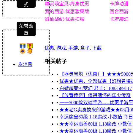
精灵萌宝贝-终身优惠
卡牌动漫
式
我的西游-优惠激爽版
回合西游
戮仙战纪-优惠扣服
卡牌魔幻
荣誉勋
章
优惠
,
游戏
,
手游
,
盒子
,
下载
相关帖子
发消息
•
【器灵宝塔（优惠）】★★★5000元只
•
优惠★优惠，全部优惠【幻想名将录
•
白嫖超变91梦幻 君羊：1083589117
•
【放置传奇】值得缅怀的年少传奇
•
一一5000款双端手游-----优惠手
•
★★老G卖身换来的游戏★★08月0
•
幸运魔兽60级 1.18魔改 小数值 今
•
★★幸运魔兽60级 1.18魔改 小数
•
★★幸运魔兽60级 1.18魔改 小数