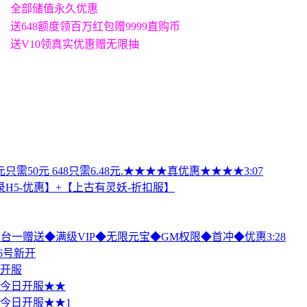
全部储值永久优惠
送648额度领百万红包赠9999直购币
送V10领真实优惠赠无限抽
需50元 648只需6.48元.★★★★真优惠★★★★3:07
H5-优惠】+【上古有灵妖-折扣服】
游平台一赠送◆满级VIP◆无限元宝◆GM权限◆首冲◆优惠3:28
6号新开
日开服
值 今日开服★★
值 今日开服★★1