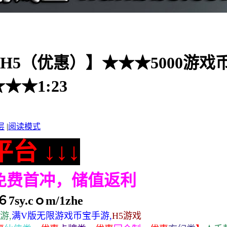
5（优惠）】★★★5000游戏币只需
★1:23
层
|
阅读模式
台 ↓↓↓
，免费首冲，储值返利
7sy.cｏm/1zhe
游,
满V版无限游戏币宝手游,
H5游戏