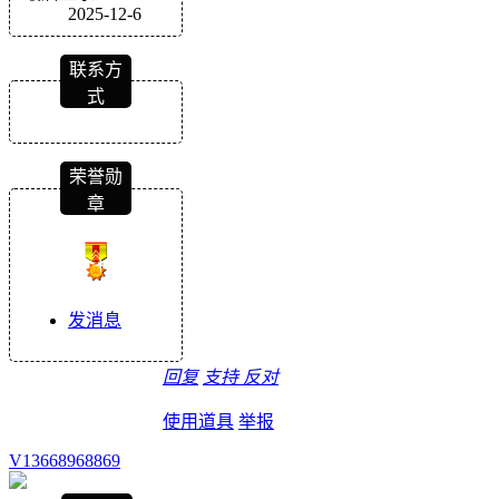
2025-12-6
联系方
式
荣誉勋
章
发消息
回复
支持
反对
使用道具
举报
V13668968869