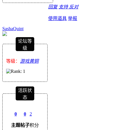
回复
支持
反对
使用道具
举报
SashaQuint
论坛等
级
等級：
游戏黄铜
活跃状
态
0
0
2
主题
帖子
积分