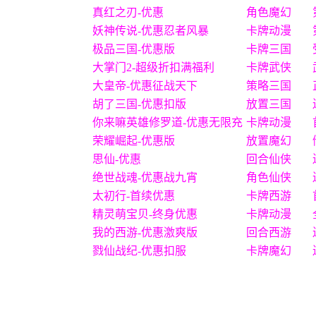
真红之刃-优惠
角色魔幻
妖神传说-优惠忍者风暴
卡牌动漫
极品三国-优惠版
卡牌三国
大掌门2-超级折扣满福利
卡牌武侠
大皇帝-优惠征战天下
策略三国
胡了三国-优惠扣版
放置三国
你来嘛英雄修罗道-优惠无限充
卡牌动漫
荣耀崛起-优惠版
放置魔幻
思仙-优惠
回合仙侠
绝世战魂-优惠战九宵
角色仙侠
太初行-首续优惠
卡牌西游
精灵萌宝贝-终身优惠
卡牌动漫
我的西游-优惠激爽版
回合西游
戮仙战纪-优惠扣服
卡牌魔幻