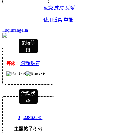
回复
支持
反对
使用道具
举报
liuqiufangella
论坛等
级
等級：
游戏钻石
活跃状
态
0
2286
2245
主题
帖子
积分