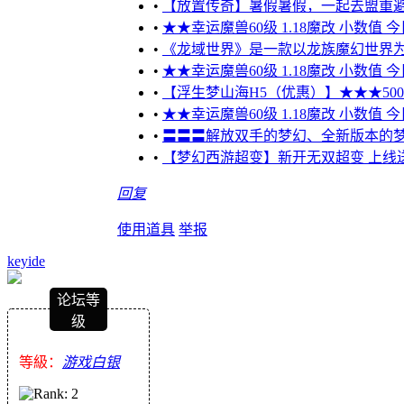
•
【放置传奇】暑假暑假，一起去盟重
•
★★幸运魔兽60级 1.18魔改 小数值 
•
《龙域世界》是一款以龙族魔幻世界为
•
★★幸运魔兽60级 1.18魔改 小数值 
•
【浮生梦山海H5（优惠）】★★★5000元
•
★★幸运魔兽60级 1.18魔改 小数值 
•
〓〓〓解放双手的梦幻、全新版本的梦
•
【梦幻西游超变】新开无双超变 上线送10
回复
使用道具
举报
keyide
论坛等
级
等級：
游戏白银