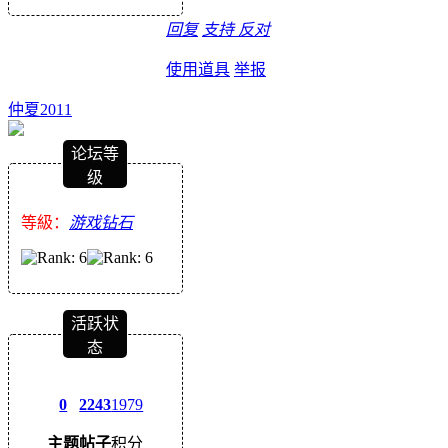
回复
支持
反对
使用道具
举报
仲夏2011
论坛等
级
等級：
游戏钻石
活跃状
态
0
2243
1979
主题
帖子
积分