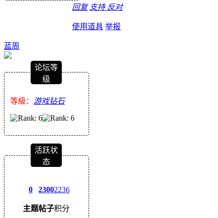
回复
支持
反对
使用道具
举报
蓝周
论坛等
级
等級：
游戏钻石
活跃状
态
0
2300
2236
主题
帖子
积分