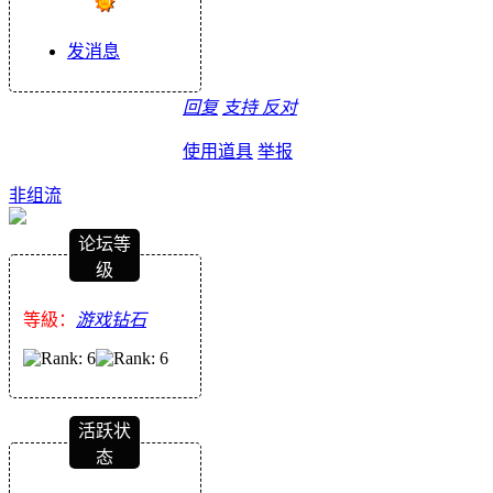
发消息
回复
支持
反对
使用道具
举报
非组流
论坛等
级
等級：
游戏钻石
活跃状
态