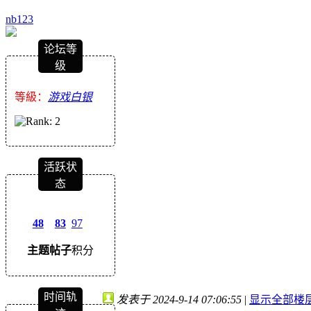
nb123
论坛等
级
等級：
游戏白银
活跃状
态
48
83
97
主题
帖子
积分
时间轨
发表于 2024-9-14 07:06:55
|
显示全部楼