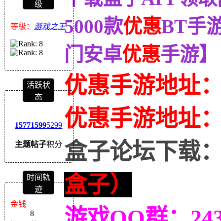
级
5000款
优惠
BT手
等級：
游戏之王
门安卓
优惠
手游】
优惠手游地址
活跃状
态
优惠
手游地址
1577
1599
5299
盒子论坛下载
主题
帖子
积分
盒子）
时间轨
迹
金钱
游戏QQ群：243
8