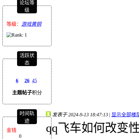
论坛等
级
等級：
游戏黄铜
活跃状
态
6
26
45
主题
帖子
积分
时间轨
发表于 2024-9-13 18:47:13
|
显示全部楼
迹
qq飞车如何改变
金钱
0