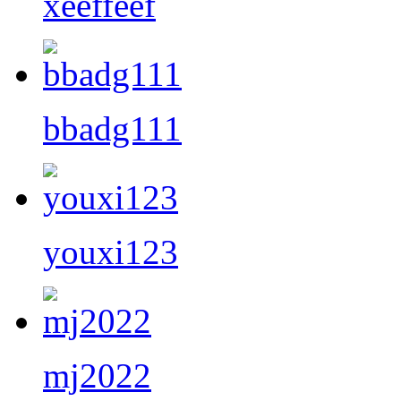
xeeffeef
bbadg111
youxi123
mj2022