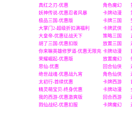
真红之刃-优惠
角色魔幻
妖神传说-优惠忍者风暴
卡牌动漫
极品三国-优惠版
卡牌三国
大掌门2-超级折扣满福利
卡牌武侠
大皇帝-优惠征战天下
策略三国
胡了三国-优惠扣版
放置三国
你来嘛英雄修罗道-优惠无限充
卡牌动漫
荣耀崛起-优惠版
放置魔幻
思仙-优惠
回合仙侠
绝世战魂-优惠战九宵
角色仙侠
太初行-首续优惠
卡牌西游
精灵萌宝贝-终身优惠
卡牌动漫
我的西游-优惠激爽版
回合西游
戮仙战纪-优惠扣服
卡牌魔幻