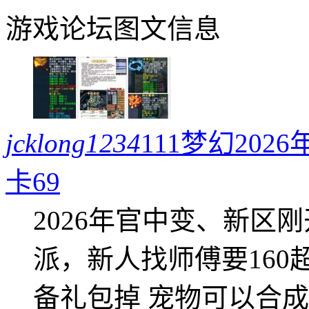
游戏论坛图文信息
jcklong1234
111梦幻20
卡69
2026年官中变、新区
派，新人找师傅要16
备礼包掉 宠物可以合成成