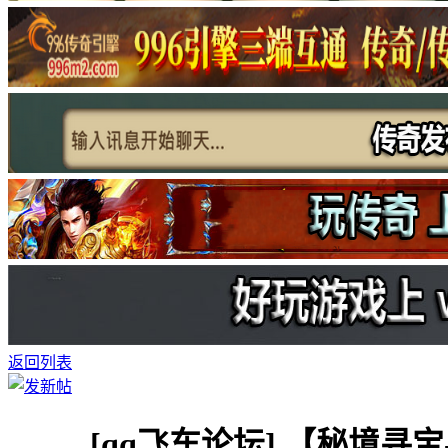
返回列表
[qq飞车论坛]
【秘境寻宝