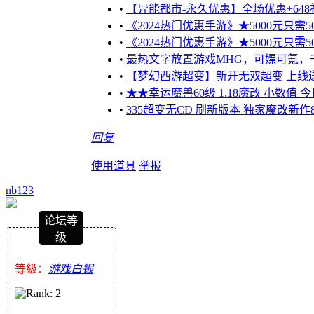
•
【异能都市-永久优惠】全场优惠+648
•
《2024热门优惠手游》★5000元只需50
•
《2024热门优惠手游》★5000元只需50
•
最热文字放置游戏MHG，可嫖可氪，千万不
•
【梦幻西游超变】新开无双超变 上线送1
•
★★幸运魔兽60级 1.18魔改 小数值 
•
335超变无CD 刷新版本 独家魔改新作
回复
使用道具
举报
nb123
论坛等
级
等級：
游戏白银