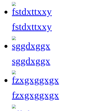
fstdxttxxy
sggdxggx
fzxgxggxgx