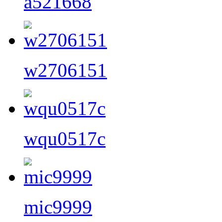
a521668
w2706151
wqu0517c
mic9999