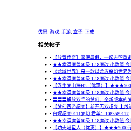
优惠
,
游戏
,
手游
,
盒子
,
下载
相关帖子
•
【放置传奇】暑假暑假，一起去盟重
•
★★幸运魔兽60级 1.18魔改 小数值 
•
《龙域世界》是一款以龙族魔幻世界为
•
★★幸运魔兽60级 1.18魔改 小数值 
•
【浮生梦山海H5（优惠）】★★★5000元
•
★★幸运魔兽60级 1.18魔改 小数值 
•
〓〓〓解放双手的梦幻、全新版本的梦
•
【梦幻西游超变】新开无双超变 上线送10
•
白嫖超变9111梦幻 君羊：1083589117
•
★★幸运魔兽60级 1.18魔改 小数值 
•
【功夫喵星人（优惠）】★★★5000元只需