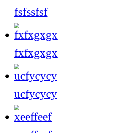
fsfssfsf
fxfxgxgx
ucfycycy