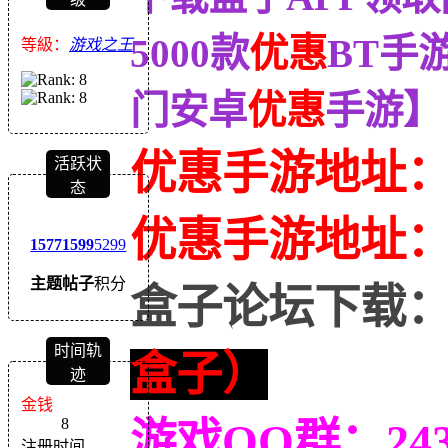
5000款
优惠
BT手
等級：
游戏之王
门安卓
优惠
手游】
优惠手游地址
活跃状
态
优惠
手游地址
1577
1599
5299
主题
帖子
积分
盒子论坛下载
时间轨
盒子）
迹
金钱
8
游戏QQ群：243
注册时间