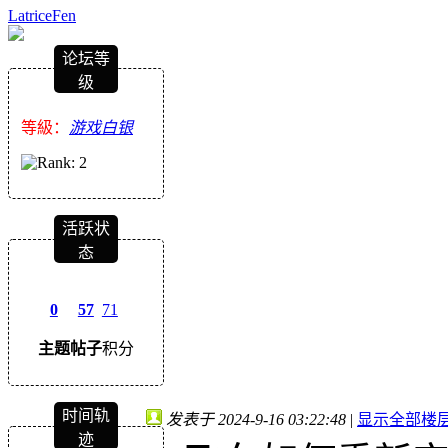
LatriceFen
论坛等
级
等級：
游戏白银
活跃状
态
0
57
71
主题
帖子
积分
时间轨
发表于 2024-9-16 03:22:48
|
显示全部楼
迹