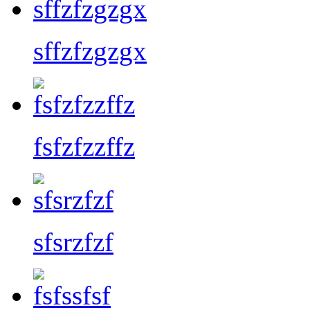
sffzfzgzgx
fsfzfzzffz
sfsrzfzf