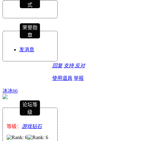
式
荣誉勋
章
发消息
回复
支持
反对
使用道具
举报
冰冰66
论坛等
级
等級：
游戏钻石