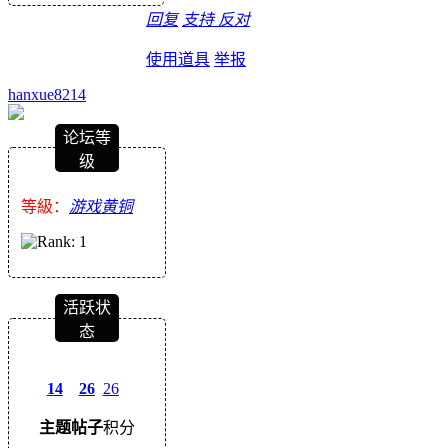
回复
支持
反对
使用道具
举报
hanxue8214
论坛等
级
等級：
游戏黄铜
活跃状
态
14
26
26
主题
帖子
积分