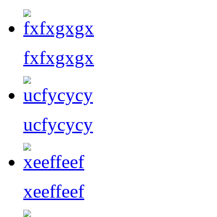
fxfxgxgx
ucfycycy
xeeffeef