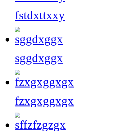
fstdxttxxy
sggdxggx
fzxgxggxgx