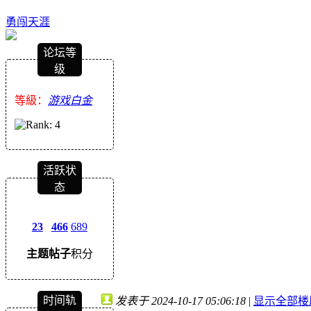
勇闯天涯
论坛等
级
等級：
游戏白金
活跃状
态
23
466
689
主题
帖子
积分
时间轨
发表于 2024-10-17 05:06:18
|
显示全部楼