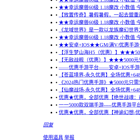
•
★★幸运魔兽60级 1.18魔改 小数值
•
【放置传奇】暑假暑假，一起去盟重
•
★★幸运魔兽60级 1.18魔改 小数值
•
《龙域世界》是一款以龙族魔幻世界为
•
★★幸运魔兽60级 1.18魔改 小数值
•
★★安卓+IOS★★GM/满V/优惠手游★
•
【浮生梦山海H5（优惠）】★★★5000
•
【无敌战舰（优惠）】★★★5000元只需
•
——优惠手游平台——安卓+IOS手游
•
【苍蓝境界-永久优惠】全场优惠+648
•
《2024热门优惠手游》★5000元只需5
•
【仙魔战场-永久优惠】全场优惠+648礼
•
优惠★优惠，全部优惠【绝世战魂：前
•
一一5000款双端手游-----优惠手
•
优惠★优惠，全部优惠【神谕幻想-优
回复
使用道具
举报