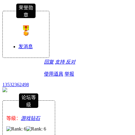
荣誉勋
章
发消息
回复
支持
反对
使用道具
举报
13532362498
论坛等
级
等級：
游戏钻石