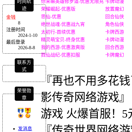
你来嘛英雄修罗道-优惠无限充
卡牌动漫
时间轨
迹
荣耀崛起-优惠版
放置魔幻
思仙-优惠
回合仙侠
金钱
8
绝世战魂-优惠战九宵
角色仙侠
注册时间
太初行-首续优惠
卡牌西游
2024-1-10
精灵萌宝贝-终身优惠
卡牌动漫
最后登录
我的西游-优惠激爽版
回合西游
2026-8-8
戮仙战纪-优惠扣服
卡牌魔幻
联系方
式
『再也不用多花钱了
荣誉勋
影传奇网络游戏』『
章
游戏 火爆首服！5
『传奇世界网络游
发消息