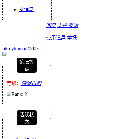
发消息
回复
支持
反对
使用道具
举报
bkroykumar20003
论坛等
级
等級：
游戏白银
活跃状
态