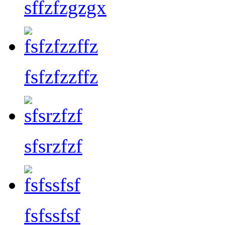
sffzfzgzgx
fsfzfzzffz
sfsrzfzf
fsfssfsf