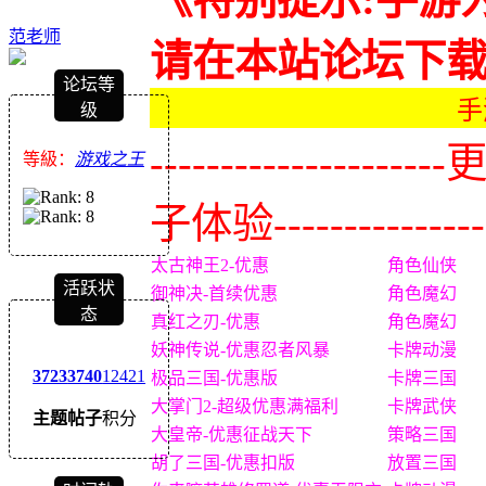
范老师
请在本站论坛下
论坛等
手
级
-------------
等級：
游戏之王
子体验----------------
太古神王2-优惠
角色仙侠
活跃状
御神决-首续优惠
角色魔幻
态
真红之刃-优惠
角色魔幻
妖神传说-优惠忍者风暴
卡牌动漫
3723
3740
12421
极品三国-优惠版
卡牌三国
大掌门2-超级优惠满福利
卡牌武侠
主题
帖子
积分
大皇帝-优惠征战天下
策略三国
胡了三国-优惠扣版
放置三国