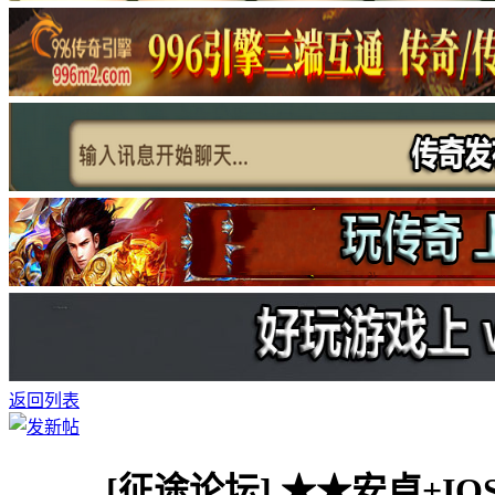
返回列表
[征途论坛]
★★安卓+IO