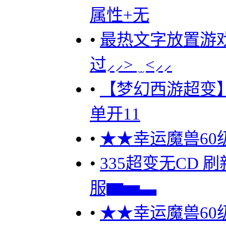
属性+无
•
最热文字放置游
过⸝⸝> ̫ <⸝⸝
•
【梦幻西游超变】
单开11
•
★★幸运魔兽60级
•
335超变无CD 
服▆▅▃
•
★★幸运魔兽60级