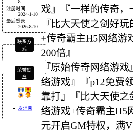
8
戏』『一样的传奇，
注册时间
2024-1-10
『比大天使之剑好玩
最后登录
2026-8-10
+传奇霸主H5网络游
联系方
式
200倍』
『原始传奇网络游戏』
荣誉勋
章
络游戏』『p12免费领
靠打』『比大天使之
络游戏+传奇霸主H5
发消息
元开启GM特权，满V2