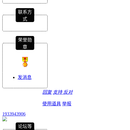
联系方
式
荣誉勋
章
发消息
回复
支持
反对
使用道具
举报
1933943906
论坛等