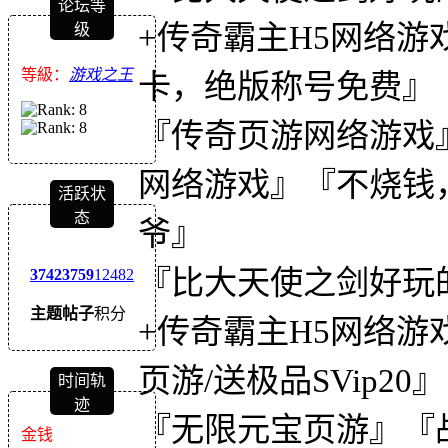
论坛等
+传奇霸主H5网络
级
等級：
游戏之王
卡，绝版称号免费』
『传奇页游网络游戏
网络游戏』『不烧钱
活跃状
态
爷』
『比大天使之剑好玩
3742
3759
12482
主题
帖子
积分
+传奇霸主H5网络游
页游/送极品SVip20』
时间轨
迹
『无限元宝页游』『
金钱