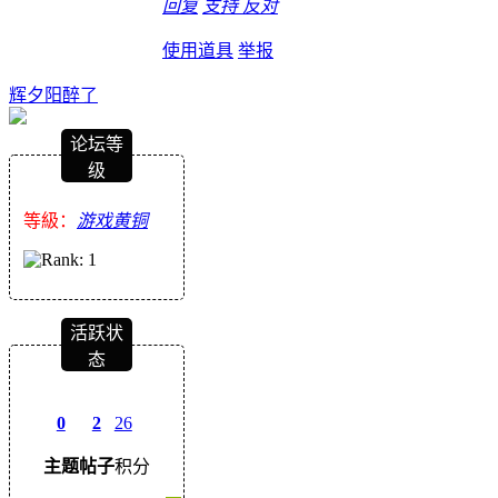
回复
支持
反对
使用道具
举报
辉夕阳醉了
论坛等
级
等級：
游戏黄铜
活跃状
态
0
2
26
主题
帖子
积分