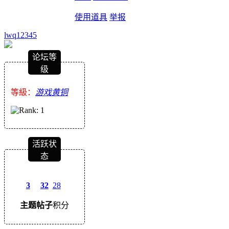
使用道具
举报
lwq12345
论坛等
级
等級：
游戏黄铜
活跃状
态
3
32
28
主题
帖子
积分