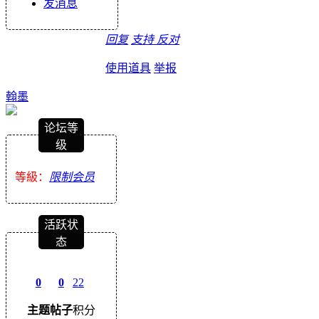
发消息
回复
支持
反对
使用道具
举报
翰墨
论坛等
级
等級：
限制会员
活跃状
态
0
0
22
主题
帖子
积分