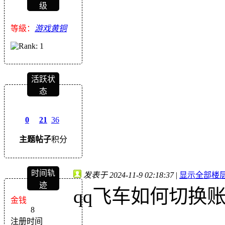
级
等級：
游戏黄铜
活跃状
态
0
21
36
主题
帖子
积分
时间轨
发表于 2024-11-9 02:18:37
|
显示全部楼
迹
qq飞车如何切换
金钱
8
注册时间