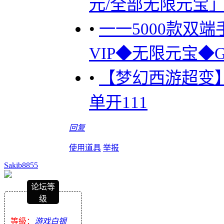
元/全部无限元宝
•
一一5000款双端
VIP◆无限元宝◆
•
【梦幻西游超变】
单开111
回复
使用道具
举报
Sakib8855
论坛等
级
等級：
游戏白银