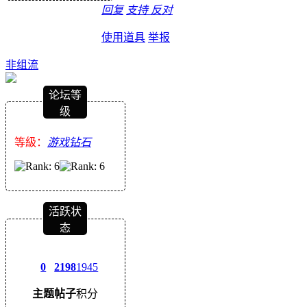
回复
支持
反对
使用道具
举报
非组流
论坛等
级
等級：
游戏钻石
活跃状
态
0
2198
1945
主题
帖子
积分