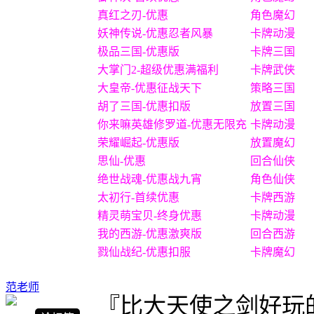
真红之刃-优惠
角色魔幻
妖神传说-优惠忍者风暴
卡牌动漫
极品三国-优惠版
卡牌三国
大掌门2-超级优惠满福利
卡牌武侠
大皇帝-优惠征战天下
策略三国
胡了三国-优惠扣版
放置三国
你来嘛英雄修罗道-优惠无限充
卡牌动漫
荣耀崛起-优惠版
放置魔幻
思仙-优惠
回合仙侠
绝世战魂-优惠战九宵
角色仙侠
太初行-首续优惠
卡牌西游
精灵萌宝贝-终身优惠
卡牌动漫
我的西游-优惠激爽版
回合西游
戮仙战纪-优惠扣服
卡牌魔幻
范老师
『比大天使之剑好玩