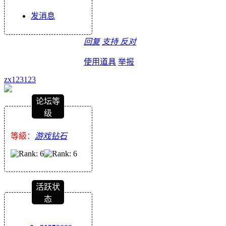
发消息
回复
支持
反对
使用道具
举报
zx123123
论坛等
级
等級：
游戏钻石
活跃状
态