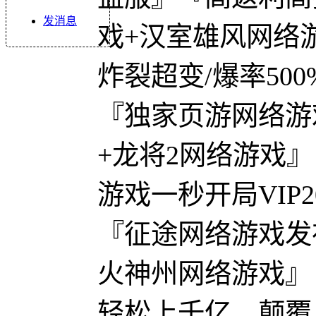
发消息
戏+汉室雄风网络游
炸裂超变/爆率500
『独家页游网络游
+龙将2网络游戏
游戏一秒开局VIP2
『征途网络游戏发
火神州网络游戏』
轻松上千亿，颠覆