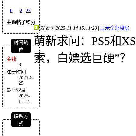
0
2
28
主题
帖子
积分
发表于 2025-11-14 15:11:20
|
显示全部楼层
萌新求问：PS5和X
时间轨
迹
索，白嫖选巨硬”？
金钱
8
注册时间
2025-6-
25
最后登录
2025-
11-14
联系方
式