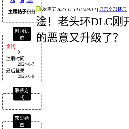
38
59
425
发表于 2025-11-14 07:09:14
|
显示全部楼层
主题
帖子
积分
淦！老头环DLC刚
时间轨
的恶意又升级了？
迹
金钱
8
注册时间
2024-6-7
最后登录
2026-6-9
联系方
式
荣誉勋
章