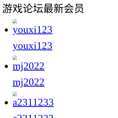
游戏论坛最新会员
youxi123
mj2022