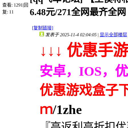
查看:
1291
|
回
6.48元/271全网最齐全网
复:
11
[复制链接]
发表于 2025-11-4 02:04:05
|
显示全部楼层
↓↓↓ 优惠手游
安卓，IOS，
优惠游戏盒子下载
ｍ
/1zhe
『高返利高折扣优