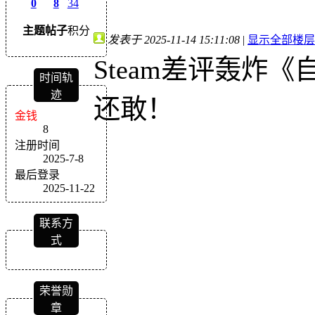
0
8
34
主题
帖子
积分
发表于 2025-11-14 15:11:08
|
显示全部楼层
Steam差评轰炸
时间轨
迹
还敢！
金钱
8
注册时间
2025-7-8
最后登录
2025-11-22
联系方
式
荣誉勋
章