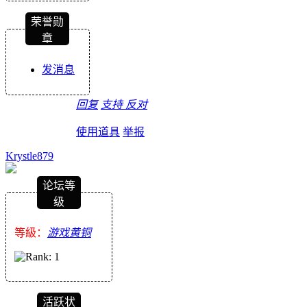
荣誉勋
章
发消息
回复
支持
反对
使用道具
举报
Krystle879
论坛等
级
等級：
游戏黄铜
活跃状