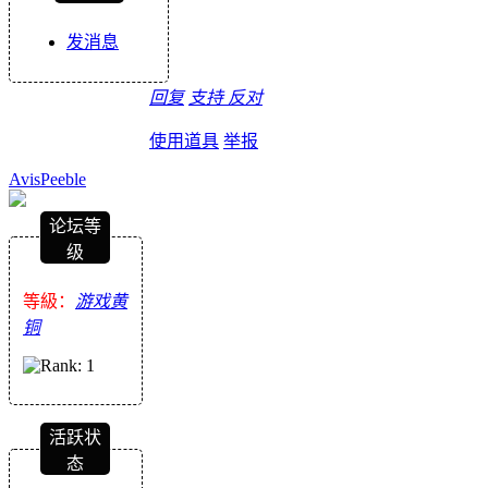
发消息
回复
支持
反对
使用道具
举报
AvisPeeble
论坛等
级
等級：
游戏黄
铜
活跃状
态