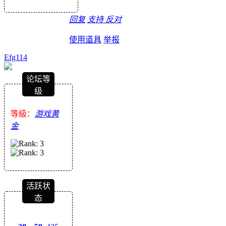
回复
支持
反对
使用道具
举报
Efg114
论坛等
级
等級：
游戏黄
金
活跃状
态