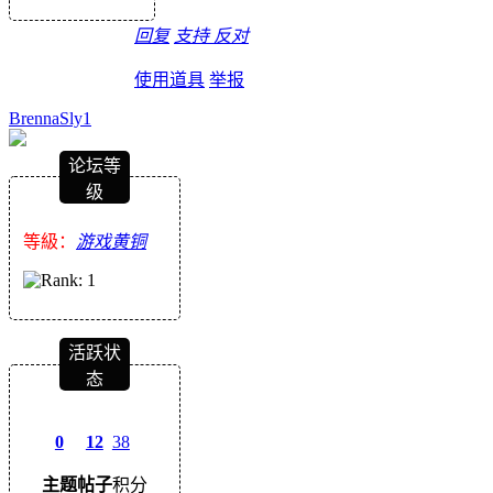
回复
支持
反对
使用道具
举报
BrennaSly1
论坛等
级
等級：
游戏黄铜
活跃状
态
0
12
38
主题
帖子
积分