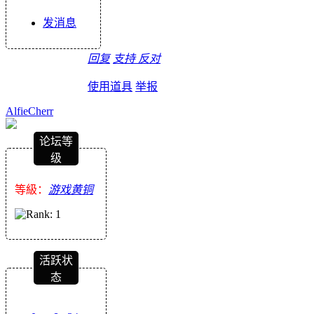
发消息
回复
支持
反对
使用道具
举报
AlfieCherr
论坛等
级
等級：
游戏黄铜
活跃状
态