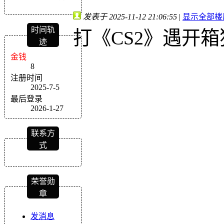
发表于 2025-11-12 21:06:55
|
显示全部楼
时间轨
打《CS2》遇开
迹
金钱
8
注册时间
2025-7-5
最后登录
2026-1-27
联系方
式
荣誉勋
章
发消息