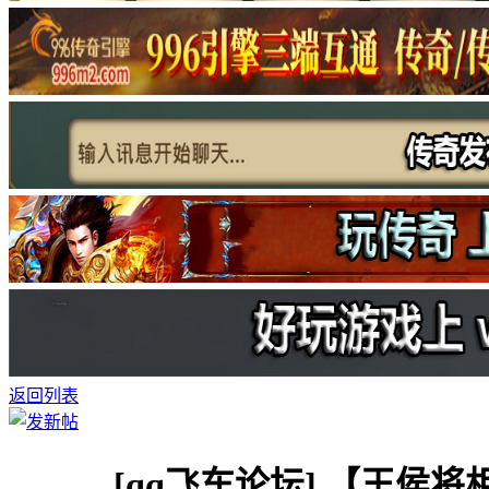
返回列表
[qq飞车论坛]
【王侯将相