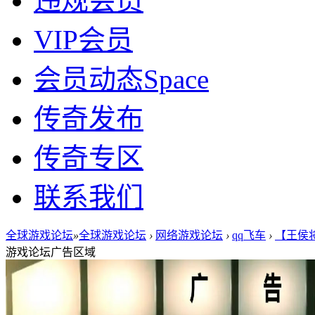
违规会员
VIP会员
会员动态
Space
传奇发布
传奇专区
联系我们
全球游戏论坛
»
全球游戏论坛
›
网络游戏论坛
›
qq飞车
›
【王侯将
游戏论坛广告区域