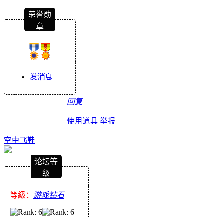
荣誉勋
章
发消息
回复
使用道具
举报
空中飞鞋
论坛等
级
等級：
游戏钻石