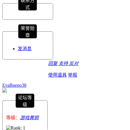
联系方
式
荣誉勋
章
发消息
回复
支持
反对
使用道具
举报
EvaBueno38
论坛等
级
等級：
游戏黄铜