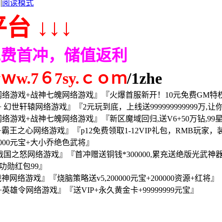
|
阅读模式
台 ↓↓↓
免费首冲，储值返利
.7６7sy.ｃｏｍ
/1zhe
魔网络游戏+战神七魄网络游戏』『火爆首服新开！10元免费GM
世轩辕网络游戏』『2元玩到底，上线送999999999999万,让
络游戏+战神七魄网络游戏』『新区魔域回归,送V6+50万钻,99
王之心网络游戏』『p12免费领取1-12VIP礼包，RMB玩家
000元宝+大小乔绝色武将』
国之怒网络游戏』『首冲赠送铜钱*300000,累充送绝版光武神
功勋红包99』
游戏』『烧脑策略送v5,200000元宝+200000资源+红将』
雄令网络游戏』『送VIP+永久黄金卡+99999999元宝』