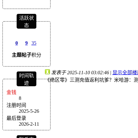
活跃状
态
0
9
35
主题
帖子
积分
发表于 2025-11-10 03:02:46
|
显示全部楼
时间轨
《绝区零》三测充值返利坑爹？米哈游：
迹
金钱
8
注册时间
2025-5-26
最后登录
2026-2-11