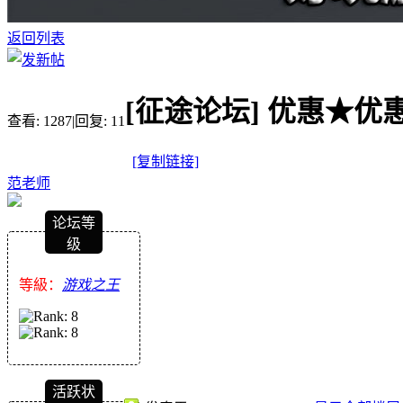
返回列表
[征途论坛]
优惠★优惠
查看:
1287
|
回复:
11
[复制链接]
范老师
论坛等
级
等級：
游戏之王
活跃状