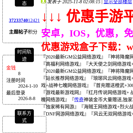
发表于 2025-11-8 02:08:15
|
显示全部楼层
态
↓↓↓ 优惠手游平
3723
3740
12421
安卓，IOS，优惠，
主题
帖子
积分
优惠游戏盒子下载：wｗw
时间轨
『2020最新GM公益网络游戏』『神将降
迹
『高福利网络游戏』『大天使之剑网络游戏+ 幻
金钱
『2020最新GM公益网络游戏』『神将降魔网
8
『站长推荐网络游戏』『琅琊风云网络游戏+霸
注册时间
戏+战神七魄网络游戏』『首充赠送橙武+30
2024-1-10
『游戏最新游戏网』『红月传说网络游戏+ 战
最后登录
2026-8-8
魄网络游戏』『
传奇
神装金币大量赠送,独家
『独家稀有网游』『海贼王网络游戏+烈火战神网络
联系方
『DNF网游网络游戏』『风云无双网络游戏+英
式