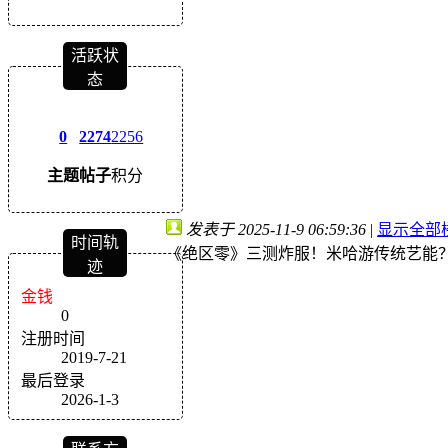
活跃状
态
0
2274
2256
主题
帖子
积分
发表于 2025-11-9 06:59:36
|
显示全部
时间轨
《绝区零》三测炸服！米哈游传统艺能
迹
金钱
0
注册时间
2019-7-21
最后登录
2026-1-3