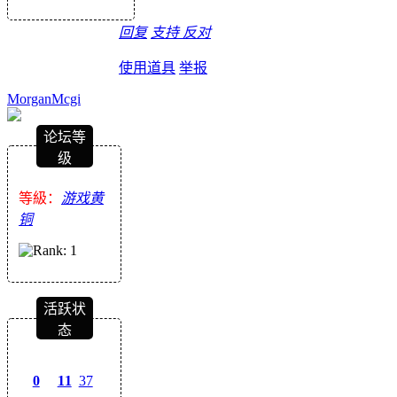
回复
支持
反对
使用道具
举报
MorganMcgi
论坛等
级
等級：
游戏黄
铜
活跃状
态
0
11
37