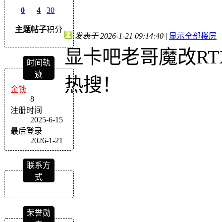
0
4
30
主题
帖子
积分
发表于 2026-1-21 09:14:40
|
显示全部楼层
显卡吧老哥魔改RTX
时间轨
迹
热搜！
金钱
8
注册时间
2025-6-15
最后登录
2026-1-21
联系方
式
荣誉勋