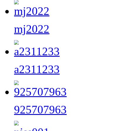
mj2022
a2311233
925707963