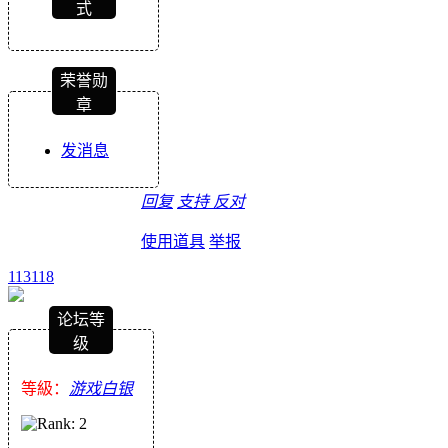
式
荣誉勋
章
发消息
回复
支持
反对
使用道具
举报
113118
论坛等
级
等級：
游戏白银