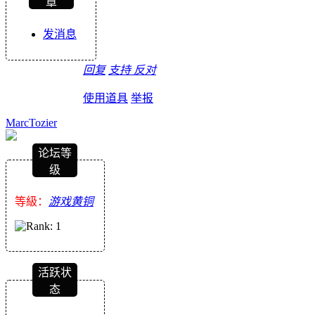
章
发消息
回复
支持
反对
使用道具
举报
MarcTozier
论坛等
级
等級：
游戏黄铜
活跃状
态