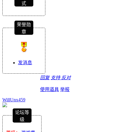
式
荣誉勋
章
发消息
回复
支持
反对
使用道具
举报
WillUnx459
论坛等
级