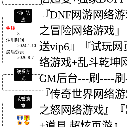
『DNF网游网络
时间轨
迹
之冒险网络游戏』
金钱
8
注册时间
送vip6』『试
2024-1-10
最后登录
2026-8-7
络游戏+乱斗乾坤网
联系方
GM后台---刷----刷
式
『传奇世界网络游
荣誉勋
章
之怒网络游戏』『
+道具 超炫页游