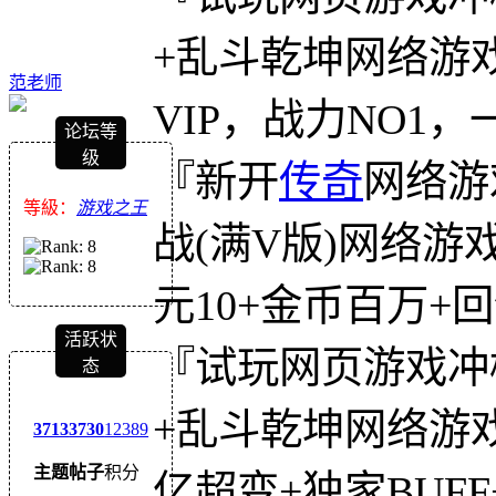
+乱斗乾坤网络游
范老师
VIP，战力NO1
论坛等
级
『新开
传奇
网络游
等級：
游戏之王
战(满V版)网络游戏
元10+金币百万+
活跃状
『试玩网页游戏冲
态
+乱斗乾坤网络游戏
3713
3730
12389
主题
帖子
积分
亿超变+独家BUFF