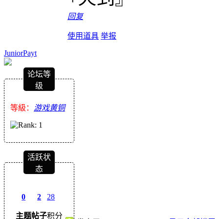
回复
使用道具
举报
JuniorPayt
论坛等
级
等級：
游戏黄铜
活跃状
态
0
2
28
主题
帖子
积分