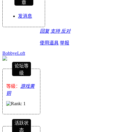
章
发消息
回复
支持
反对
使用道具
举报
BobbyeLoft
论坛等
级
等級：
游戏黄
铜
活跃状
态