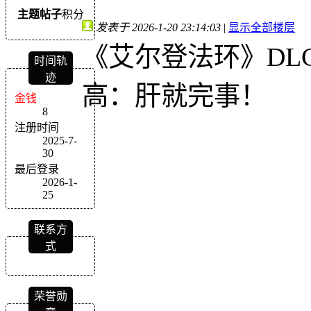
主题
帖子
积分
发表于 2026-1-20 23:14:03
|
显示全部楼层
《艾尔登法环》DL
时间轨
迹
高：肝就完事！
金钱
8
注册时间
2025-7-
30
最后登录
2026-1-
25
联系方
式
荣誉勋