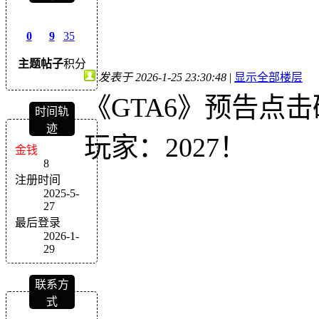
0
9
35
主题
帖子
积分
发表于 2026-1-25 23:30:48
|
显示全部楼层
《GTA6》预告点击
时间轨
迹
玩家：2027！
金钱
8
注册时间
2025-5-
27
最后登录
2026-1-
29
联系方
式