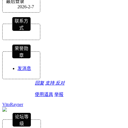
最后登录
2026-2-7
联系方
式
荣誉勋
章
发消息
回复
支持
反对
使用道具
举报
VitoRayner
论坛等
级