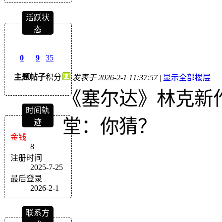
活跃状
态
0
9
35
主题
帖子
积分
发表于 2026-2-1 11:37:57
|
显示全部楼层
《塞尔达》林克新
时间轨
堂：你猜？
迹
金钱
8
注册时间
2025-7-25
最后登录
2026-2-1
联系方