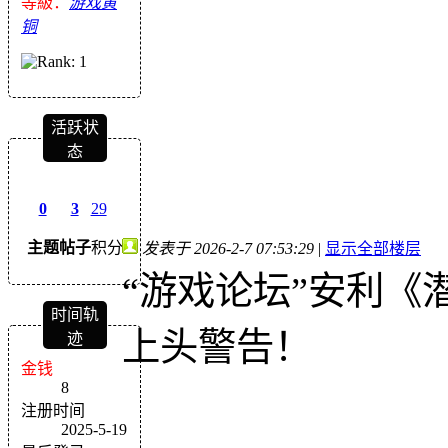
等級：
游戏黄
铜
活跃状
态
0
3
29
主题
帖子
积分
发表于 2026-2-7 07:53:29
|
显示全部楼层
“游戏论坛”安利《
时间轨
上头警告！
迹
金钱
8
注册时间
2025-5-19