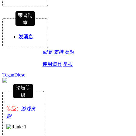
荣誉勋
章
发消息
回复
支持
反对
使用道具
举报
TeganDiese
论坛等
级
等級：
游戏黄
铜