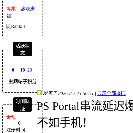
等級：
游戏黄
铜
活跃状
态
0
18
20
主题
帖子
积分
发表于 2026-2-7 23:56:51
|
显示全部楼层
时间轨
PS Portal串
迹
金钱
不如手机！
0
注册时间