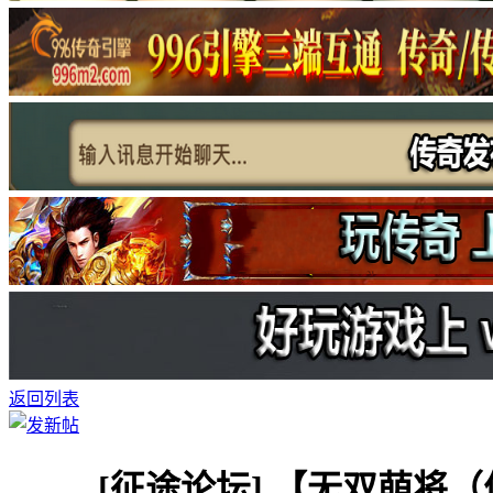
返回列表
[征途论坛]
【无双萌将（优