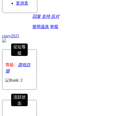
发消息
回复
支持
反对
使用道具
举报
crazy2025
论坛等
级
等級：
游戏白
银
活跃状
态