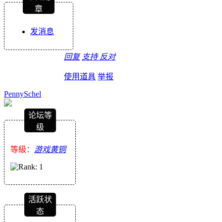
章
发消息
回复
支持
反对
使用道具
举报
PennySchel
论坛等
级
等級：
游戏黄铜
活跃状
态