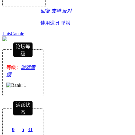
回复
支持
反对
使用道具
举报
LuisCanale
论坛等
级
等級：
游戏黄
铜
活跃状
态
0
5
31