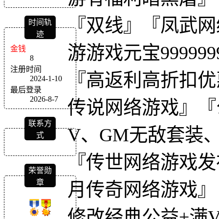
『双线』『凤武网
时间轨
迹
游游戏元宝99999
金钱
8
注册时间
『高返利高折扣优
2024-1-10
最后登录
2026-8-7
传说网络游戏』『
联系方
V、GM无敌套装、2
式
『传世网络游戏发
荣誉勋
章
月传奇网络游戏』
修改经典公益+满