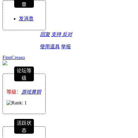
章
发消息
回复
支持
反对
使用道具
举报
FinnCreaso
论坛等
级
等級：
游戏黄铜
活跃状
态