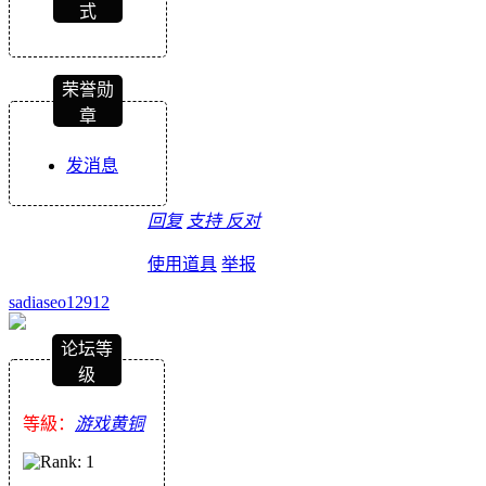
式
荣誉勋
章
发消息
回复
支持
反对
使用道具
举报
sadiaseo12912
论坛等
级
等級：
游戏黄铜