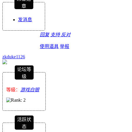
章
发消息
回复
支持
反对
使用道具
举报
zkduke1126
论坛等
级
等級：
游戏白银
活跃状
态