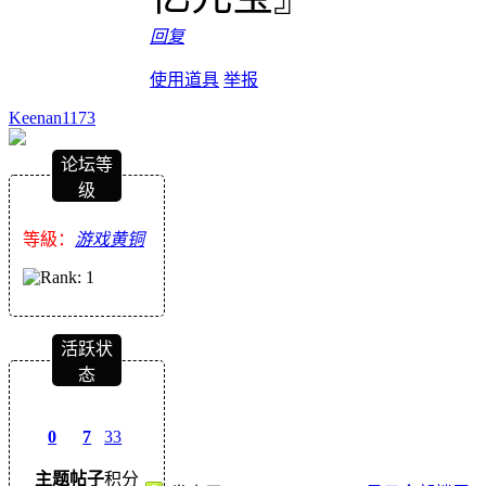
回复
使用道具
举报
Keenan1173
论坛等
级
等級：
游戏黄铜
活跃状
态
0
7
33
主题
帖子
积分