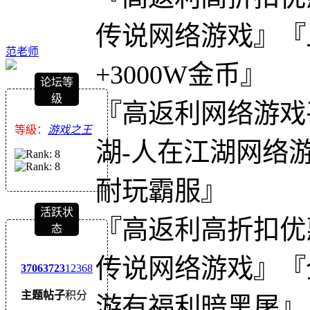
传说网络游戏』『上线送
范老师
+3000W金币』
论坛等
级
『高返利网络游戏
等級：
游戏之王
湖-人在江湖网络
耐玩霸服』
活跃状
『高返利高折扣优
态
传说网络游戏』『
3706
3723
12368
主题
帖子
积分
游有福利暗黑屠』