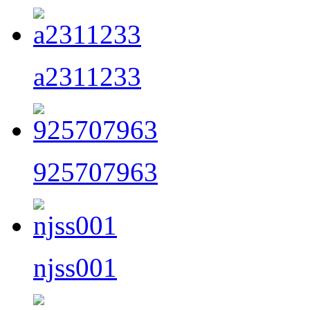
a2311233
925707963
njss001