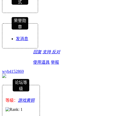
式
荣誉勋
章
发消息
回复
支持
反对
使用道具
举报
wyb4152869
论坛等
级
等級：
游戏黄铜