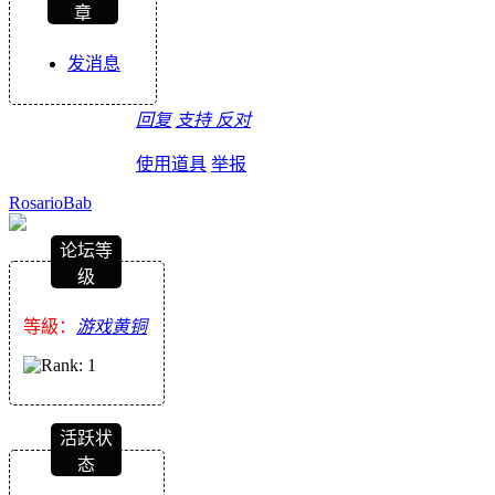
章
发消息
回复
支持
反对
使用道具
举报
RosarioBab
论坛等
级
等級：
游戏黄铜
活跃状
态