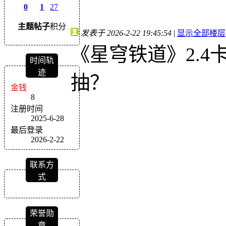
0
1
27
主题
帖子
积分
发表于 2026-2-22 19:45:54
|
显示全部楼层
《星穹铁道》2.
时间轨
迹
抽？
金钱
8
注册时间
2025-6-28
最后登录
2026-2-22
联系方
式
荣誉勋
章