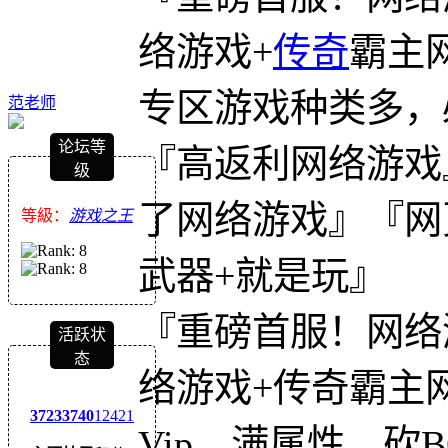
络游戏+
传奇
霸主网
专区游戏种类多，
范老师
论坛等
『高返利网络游戏
级
了网络游戏』『网
等級：
游戏之王
武器+就是玩』
『重磅首服！网络
活跃状
态
络游戏+传奇霸主网
3723
3740
12421
Vip、满属性，砍