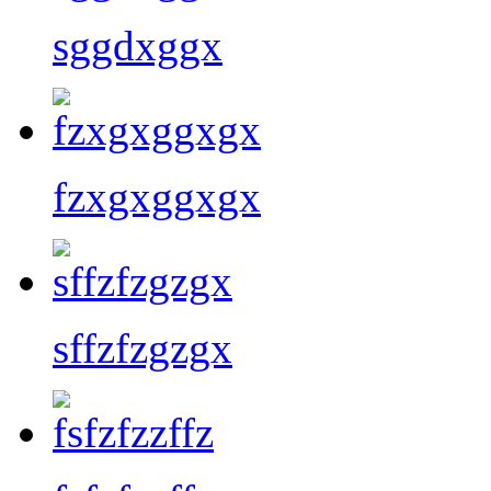
sggdxggx
fzxgxggxgx
sffzfzgzgx