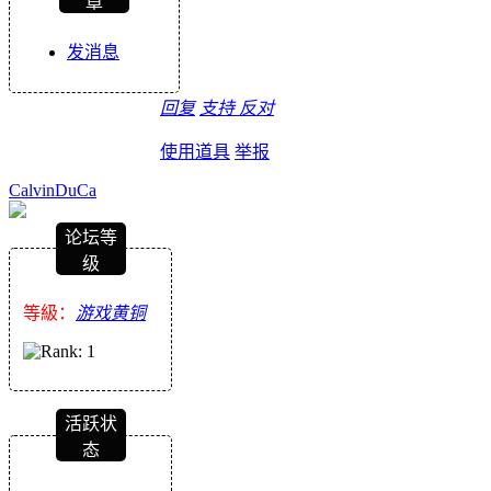
章
发消息
回复
支持
反对
使用道具
举报
CalvinDuCa
论坛等
级
等級：
游戏黄铜
活跃状
态