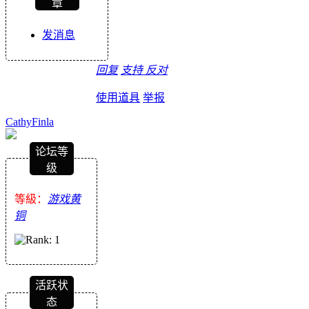
章
发消息
回复
支持
反对
使用道具
举报
CathyFinla
论坛等
级
等級：
游戏黄
铜
活跃状
态