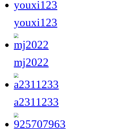
youxi123
mj2022
a2311233