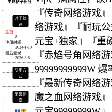
主题
帖子
积分
『传奇网络游戏』
时间轨
络游戏』『耐玩公益服送
迹
金钱
8
元宝+独家』『重
注册时间
2024-1-10
『赤焰号角网络游
最后登录
2026-8-8
99999999999W
联系方
式
『最新传奇网络游
魔之血网络游戏』
荣誉勋
章
元宝9999999