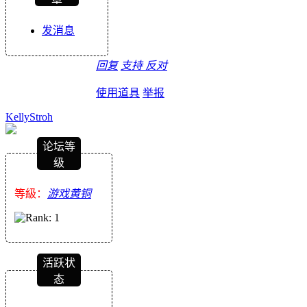
发消息
回复
支持
反对
使用道具
举报
KellyStroh
论坛等
级
等級：
游戏黄铜
活跃状
态