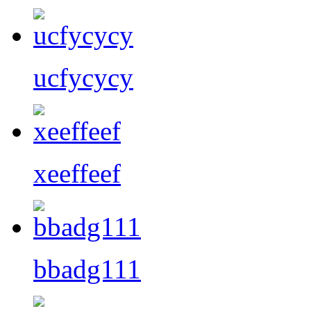
ucfycycy
xeeffeef
bbadg111