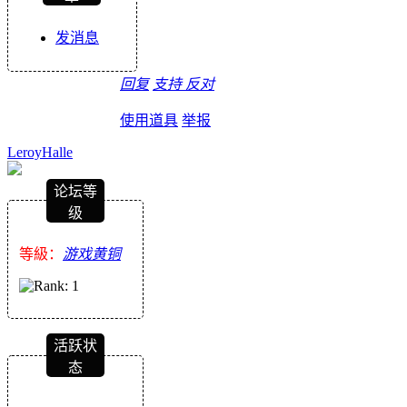
发消息
回复
支持
反对
使用道具
举报
LeroyHalle
论坛等
级
等級：
游戏黄铜
活跃状
态