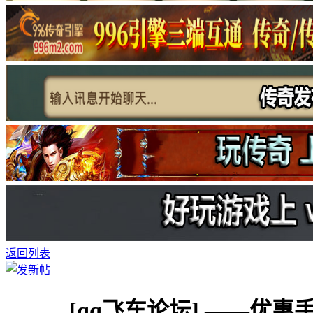
返回列表
[qq飞车论坛]
——优惠手