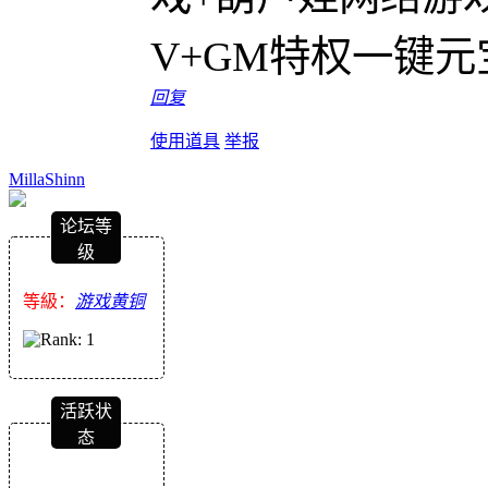
V+GM特权一键元宝
回复
使用道具
举报
MillaShinn
论坛等
级
等級：
游戏黄铜
活跃状
态