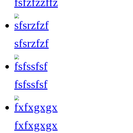
fsfzfzzffz
sfsrzfzf
fsfssfsf
fxfxgxgx