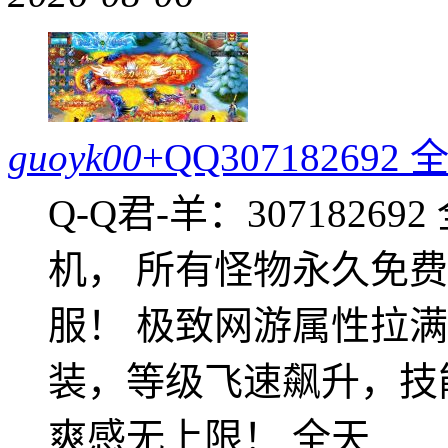
guoyk00
+QQ3071826
Q-Q君-羊：307182
机， 所有怪物永久免
服！ 极致网游属性拉
装，等级飞速飙升，技
爽感无上限！ 全天