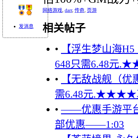
网络游戏
,
darr
,
传奇
,
页游
相关帖子
发消息
•
【浮生梦山海H5
648只需6.48元
•
【无敌战舰（优惠）
需6.48元.★★★
•
——优惠手游平台
部优惠——1:03