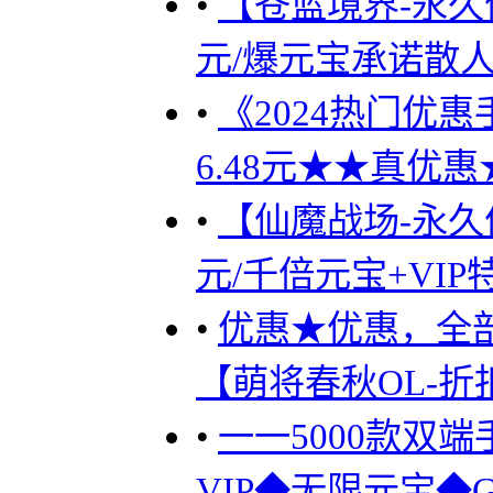
•
【苍蓝境界-永久优
元/爆元宝承诺散
•
《2024热门优惠手
6.48元★★真优惠★
•
【仙魔战场-永久优
元/千倍元宝+VIP
•
优惠★优惠，全
【萌将春秋OL-折
•
一一5000款双端
VIP◆无限元宝◆