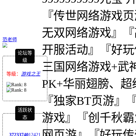
『传世网络游戏页
无双网络游戏』『
范老师
开服活动』『好玩
论坛等
级
三国网络游戏+武
等級：
游戏之王
PK+华丽翅膀、超
『独家BT页游』
活跃状
游戏』『创千秋霸
态
网页游』『好玩传
3723
3740
12421