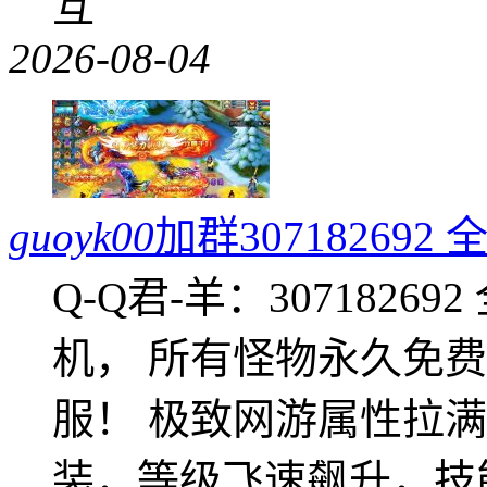
互
2026-08-04
guoyk00
加群3071826
Q-Q君-羊：307182
机， 所有怪物永久免
服！ 极致网游属性拉
装，等级飞速飙升，技