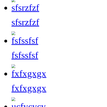
sfsrzfzf
fsfssfsf
fxfxgxgx