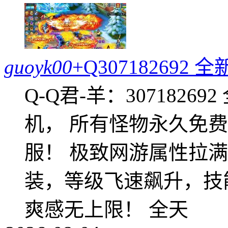
guoyk00
+Q30718269
Q-Q君-羊：307182
机， 所有怪物永久免
服！ 极致网游属性拉
装，等级飞速飙升，技
爽感无上限！ 全天