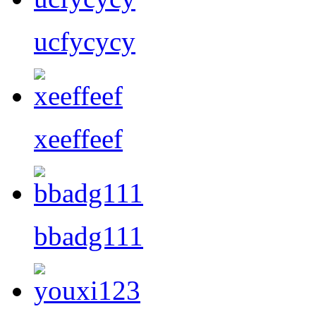
ucfycycy
xeeffeef
bbadg111