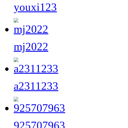
youxi123
mj2022
a2311233
925707963