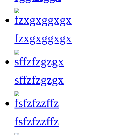
fzxgxggxgx
sffzfzgzgx
fsfzfzzffz