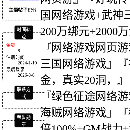
主题
帖子
积分
国网络游戏+武神
200万绑元+2000
时间轨
迹
『网络游戏网页游
金钱
8
注册时间
三国网络游戏』『
2024-1-10
最后登录
2026-8-8
金，真实20洞，』
联系方
『绿色征途网络游
式
海贼网络游戏』『
荣誉勋
章
倍100%+GM战力