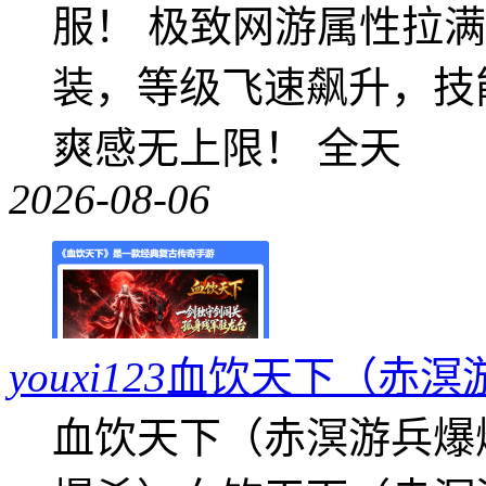
服！ 极致网游属性拉
装，等级飞速飙升，技
爽感无上限！ 全天
2026-08-06
youxi123
血饮天下（赤溟
血饮天下（赤溟游兵爆