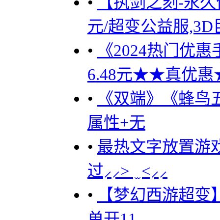
•
【执剑之刻-永久优
元/超变公益服,3D
•
《2024热门优惠手
6.48元★★真优惠★
•
《双端》《蜂鸟
属性+无
•
最热文字放置游
过⸝⸝> ̫ <⸝⸝
•
【梦幻西游超变】
单开11