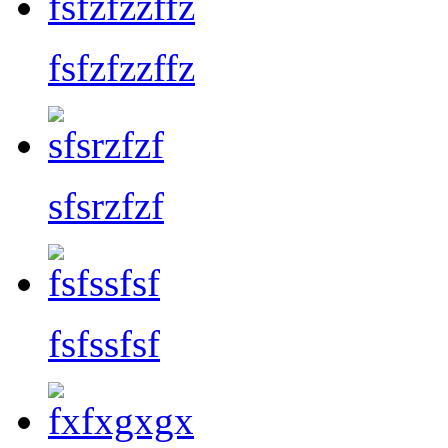
fsfzfzzffz
sfsrzfzf
fsfssfsf