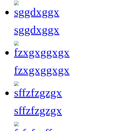
sggdxggx
fzxgxggxgx
sffzfzgzgx