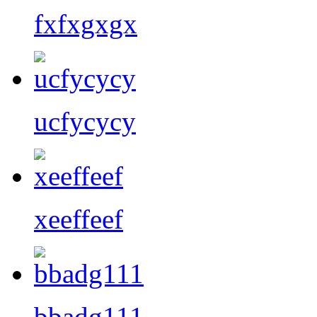
fxfxgxgx
ucfycycy
xeeffeef
bbadg111