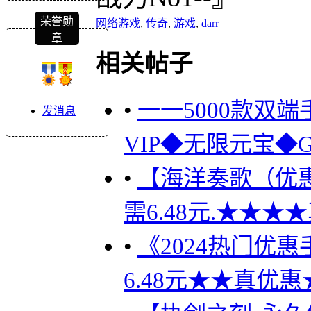
荣誉勋
网络游戏
,
传奇
,
游戏
,
darr
章
相关帖子
•
一一5000款双端
发消息
VIP◆无限元宝◆
•
【海洋奏歌（优惠）
需6.48元.★★★
•
《2024热门优惠手
6.48元★★真优惠★