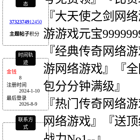
态
『大天使之剑网络
3732
3749
12450
游游戏元宝99999
主题
帖子
积分
『经典传奇网络游
时间轨
迹
游网络游戏』『全
金钱
8
包分分钟满级』
注册时间
2024-1-10
最后登录
『热门传奇网络游
2026-8-9
网络游戏』『送顶级
联系方
式
战力No1--』