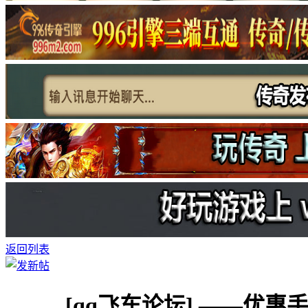
返回列表
[qq飞车论坛]
——优惠手