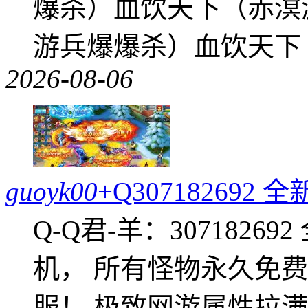
爆杀）血饮天下（赤溟
游兵爆爆杀）血饮天下
2026-08-06
guoyk00
+Q30718269
Q-Q君-羊：307182
机， 所有怪物永久免
服！ 极致网游属性拉