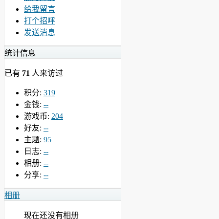
给我留言
打个招呼
发送消息
统计信息
已有
71
人来访过
积分:
319
金钱:
--
游戏币:
204
好友:
--
主题:
95
日志:
--
相册:
--
分享:
--
相册
现在还没有相册