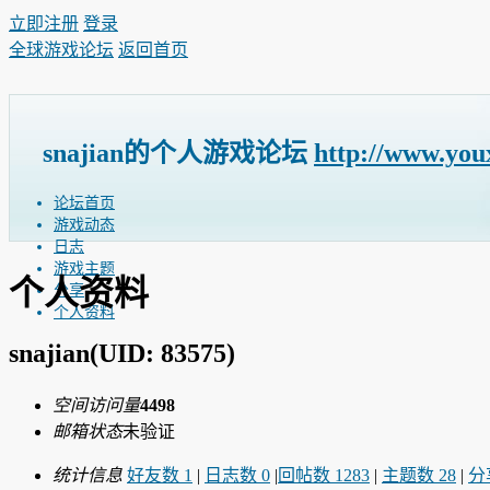
立即注册
登录
全球游戏论坛
返回首页
snajian的个人游戏论坛
http://www.you
论坛首页
游戏动态
日志
游戏主题
个人资料
分享
个人资料
snajian
(UID: 83575)
空间访问量
4498
邮箱状态
未验证
统计信息
好友数 1
|
日志数 0
|
回帖数 1283
|
主题数 28
|
分