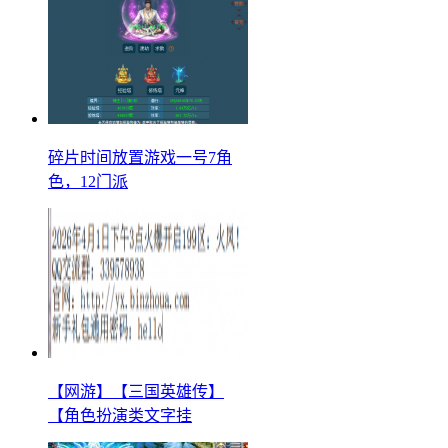
碎片时间放置游戏一号7角
色，12门派
【网游】【三国英雄传】
【角色扮演类文字挂