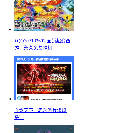
+QQ307182692 全新超变西
游，永久免费挂机
血饮天下（赤溟游兵爆爆
杀）