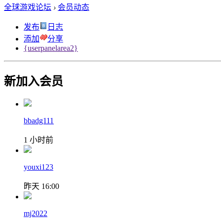
全球游戏论坛
›
会员动态
发布
日志
添加
分享
{userpanelarea2}
新加入会员
bbadg111
1 小时前
youxi123
昨天 16:00
mj2022