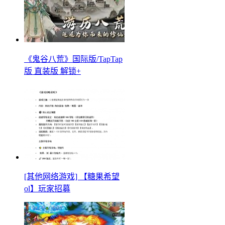
《鬼谷八荒》国际版/TapTap
版 直装版 解锁+
[其他网络游戏] 【糖果希望
ol】玩家招募