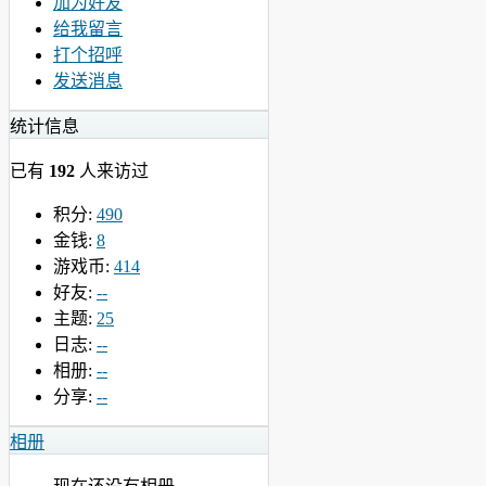
加为好友
给我留言
打个招呼
发送消息
统计信息
已有
192
人来访过
积分:
490
金钱:
8
游戏币:
414
好友:
--
主题:
25
日志:
--
相册:
--
分享:
--
相册