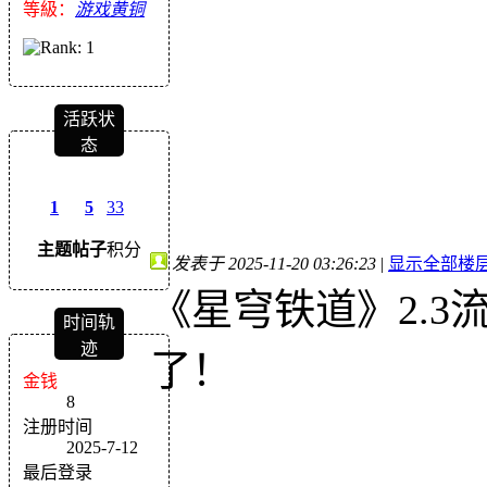
等級：
游戏黄铜
活跃状
态
1
5
33
主题
帖子
积分
发表于 2025-11-20 03:26:23
|
显示全部楼
《星穹铁道》2.
时间轨
迹
了！
金钱
8
注册时间
2025-7-12
最后登录