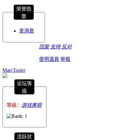
荣誉勋
章
发消息
回复
支持
反对
使用道具
举报
MarcTozier
论坛等
级
等級：
游戏黄铜
活跃状