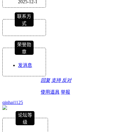
2025-12-1
联系方
式
荣誉勋
章
发消息
回复
支持
反对
使用道具
举报
qinhai1125
论坛等
级