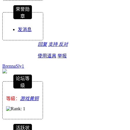
荣誉勋
章
发消息
回复
支持
反对
使用道具
举报
BrennaSly1
论坛等
级
等級：
游戏黄铜
活跃状