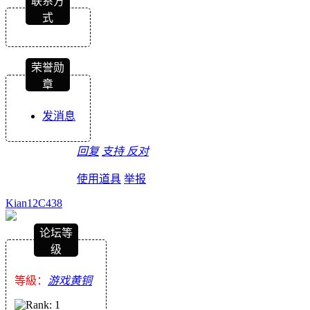
联系方
式
荣誉勋
章
发消息
回复
支持
反对
使用道具
举报
Kian12C438
论坛等
级
等級：
游戏黄铜