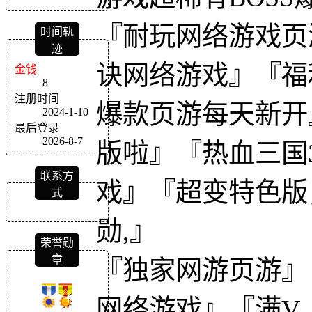
『耐玩网络游戏页
时间轨
迹
诀网络游戏』『福
金钱
8
注册时间
爆款页游每天新开
2024-1-10
最后登录
2026-8-7
版啦』『热血三国
联系方
戏』『超变特色版，
式
勋,』
荣誉勋
章
『独家网游页游』
网络游戏』『满V