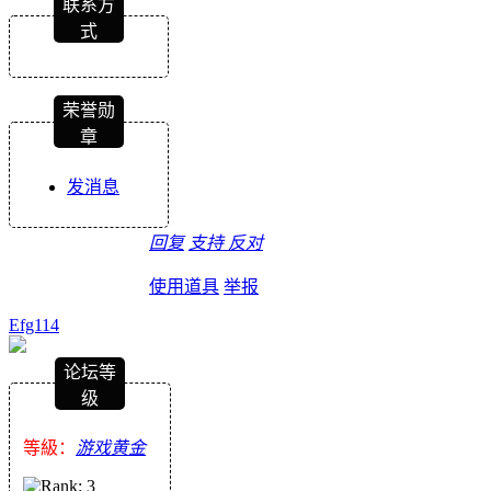
联系方
式
荣誉勋
章
发消息
回复
支持
反对
使用道具
举报
Efg114
论坛等
级
等級：
游戏黄金