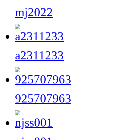
mj2022
a2311233
925707963