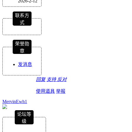
2026-2-12
联系方
式
荣誉勋
章
发消息
回复
支持
反对
使用道具
举报
MervinEwh1
论坛等
级