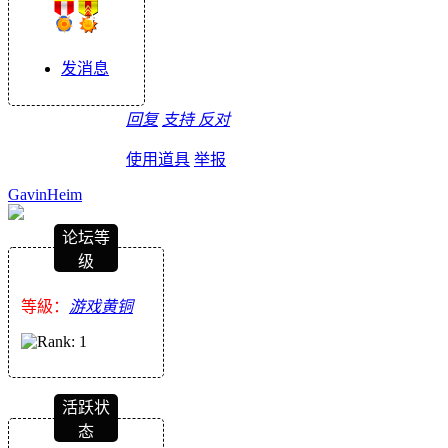
发消息
回复
支持
反对
使用道具
举报
GavinHeim
论坛等
级
等級：
游戏黄铜
活跃状
态