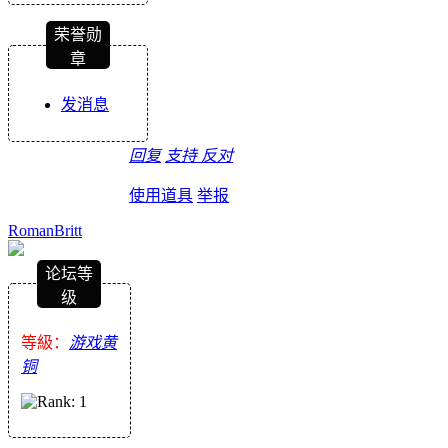
荣誉勋
章
发消息
回复
支持
反对
使用道具
举报
RomanBritt
论坛等
级
等級：
游戏黄
铜