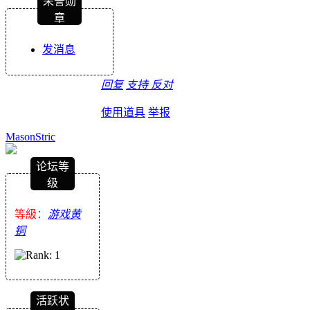
荣誉勋
章
发消息
回复
支持
反对
使用道具
举报
MasonStric
论坛等
级
等級：
游戏黄
铜
活跃状