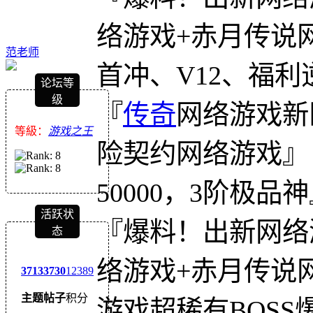
络游戏+赤月传说
范老师
首冲、V12、福利
论坛等
级
『
传奇
网络游戏新
等級：
游戏之王
险契约网络游戏』
50000，3阶极品
活跃状
『爆料！出新网络
态
络游戏+赤月传说
3713
3730
12389
主题
帖子
积分
游戏超稀有BOS