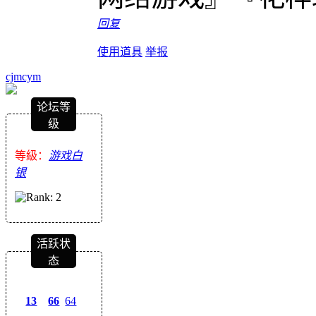
回复
使用道具
举报
cjmcym
论坛等
级
等級：
游戏白
银
活跃状
态
13
66
64