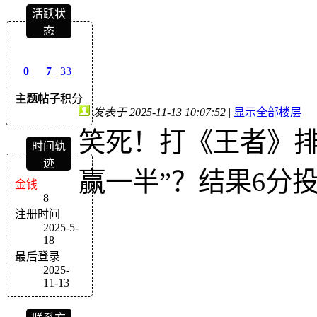
活跃状
态
0
7
33
主题
帖子
积分
发表于 2025-11-13 10:07:52
|
显示全部楼层
笑死！打《王者》排
时间轨
迹
赢一半”？结果6分
金钱
8
注册时间
2025-5-
18
最后登录
2025-
11-13