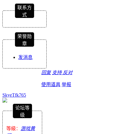
联系方
式
荣誉勋
章
发消息
回复
支持
反对
使用道具
举报
SkyeTfk765
论坛等
级
等級：
游戏黄