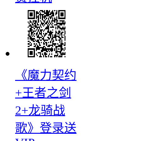
《魔力契约
+王者之剑
2+龙骑战
歌》登录送