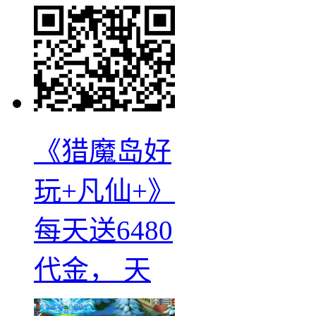
《猎魔岛好
玩+凡仙+》
每天送6480
代金， 天