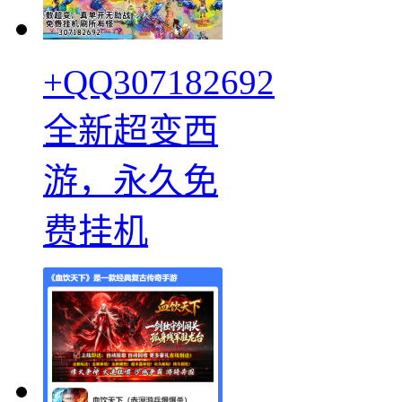
+QQ307182692
全新超变西
游，永久免
费挂机