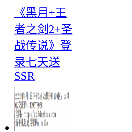
《黑月+王
者之剑2+圣
战传说》登
录七天送
SSR