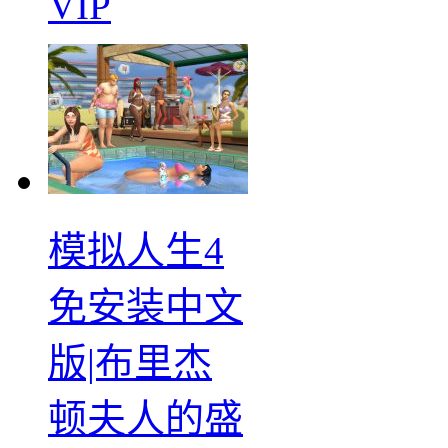
VIP
模拟人生4
免安装中文
版|布里杰
顿夫人的盛