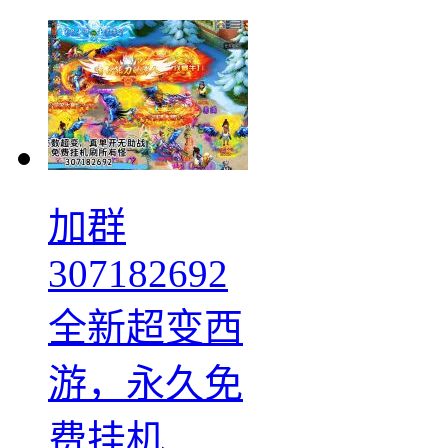
加群
307182692
全新超变西
游，永久免
费挂机