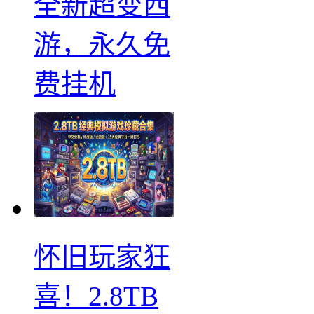
全新超变西
游，永久免
费挂机
怀旧玩家狂
喜！2.8TB