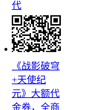
代
《战影破穹
+天使纪
元》大额代
金券，全商