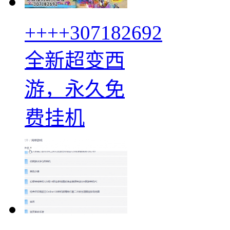
++++307182692
全新超变西
游，永久免
费挂机