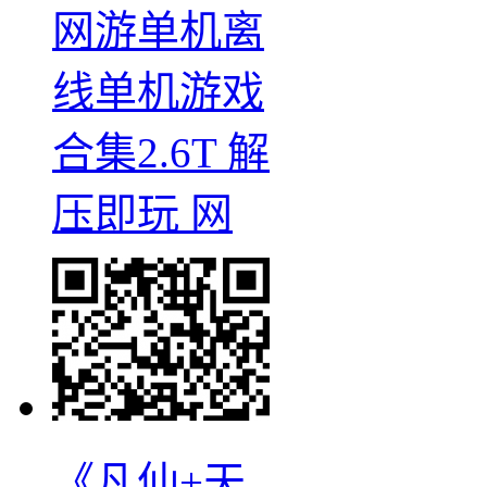
网游单机离
线单机游戏
合集2.6T 解
压即玩 网
《凡仙+天