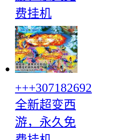
费挂机
+++307182692
全新超变西
游，永久免
费挂机