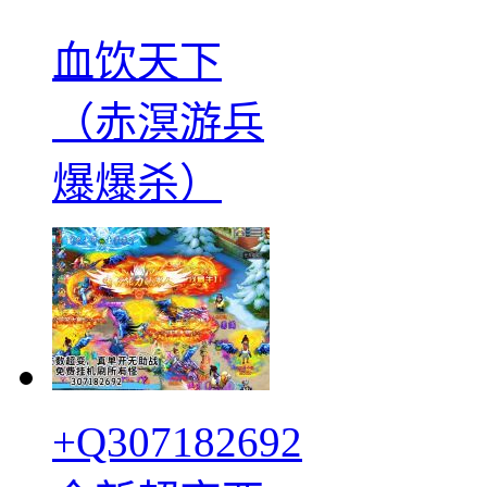
血饮天下
（赤溟游兵
爆爆杀）
+Q307182692