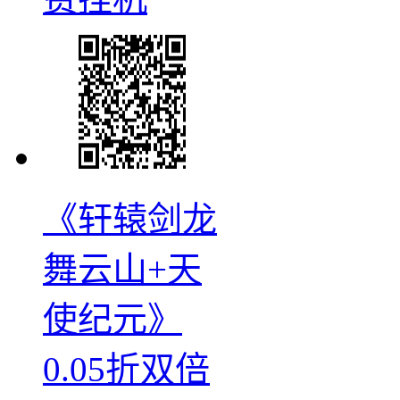
《轩辕剑龙
舞云山+天
使纪元》
0.05折双倍