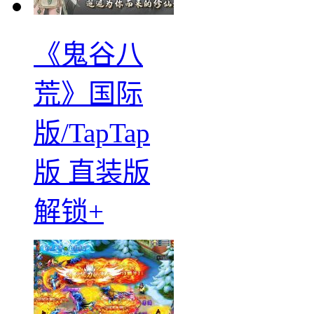
《鬼谷八
荒》国际
版/TapTap
版 直装版
解锁+