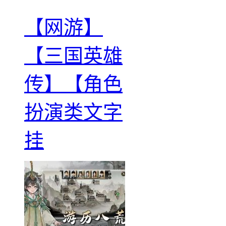
【网游】
【三国英雄
传】【角色
扮演类文字
挂