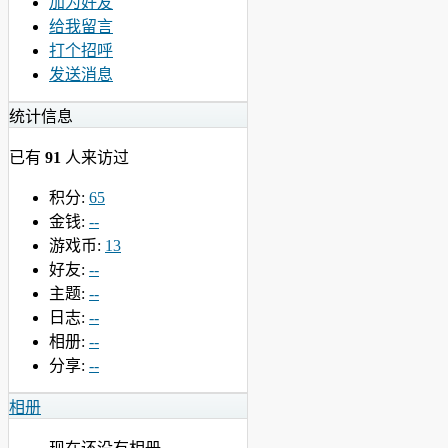
加为好友
给我留言
打个招呼
发送消息
统计信息
已有
91
人来访过
积分:
65
金钱:
--
游戏币:
13
好友:
--
主题:
--
日志:
--
相册:
--
分享:
--
相册