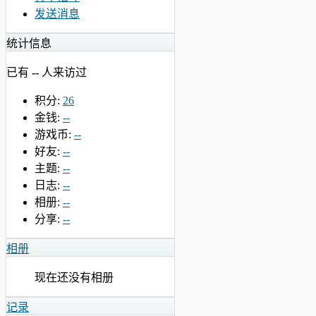
发送消息
统计信息
已有
--
人来访过
积分:
26
金钱:
--
游戏币:
--
好友:
--
主题:
--
日志:
--
相册:
--
分享:
--
相册
现在还没有相册
记录