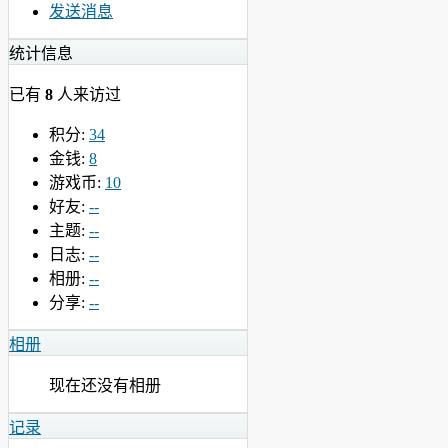
发送消息
统计信息
已有
8
人来访过
积分:
34
金钱:
8
游戏币:
10
好友:
--
主题:
--
日志:
--
相册:
--
分享:
--
相册
现在还没有相册
记录