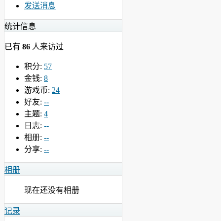
发送消息
统计信息
已有
86
人来访过
积分:
57
金钱:
8
游戏币:
24
好友:
--
主题:
4
日志:
--
相册:
--
分享:
--
相册
现在还没有相册
记录