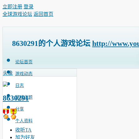
立即注册
登录
全球游戏论坛
返回首页
8630291的个人游戏论坛
http://www.yo
论坛首页
头像
游戏动态
日志
8630291
游戏主题
分享
个人资料
收听TA
加为好友