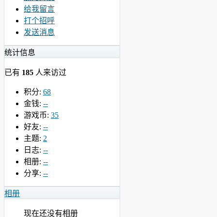
给我留言
打个招呼
发送消息
统计信息
已有
185
人来访过
积分:
68
金钱:
--
游戏币:
35
好友:
--
主题:
2
日志:
--
相册:
--
分享:
--
相册
现在还没有相册