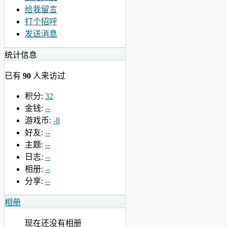
给我留言
打个招呼
发送消息
统计信息
已有
90
人来访过
积分:
32
金钱:
--
游戏币:
-8
好友:
--
主题:
--
日志:
--
相册:
--
分享:
--
相册
现在还没有相册