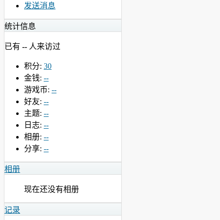
发送消息
统计信息
已有
--
人来访过
积分:
30
金钱:
--
游戏币:
--
好友:
--
主题:
--
日志:
--
相册:
--
分享:
--
相册
现在还没有相册
记录