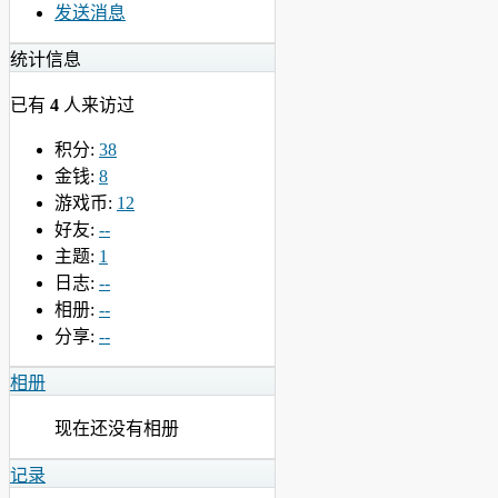
发送消息
统计信息
已有
4
人来访过
积分:
38
金钱:
8
游戏币:
12
好友:
--
主题:
1
日志:
--
相册:
--
分享:
--
相册
现在还没有相册
记录