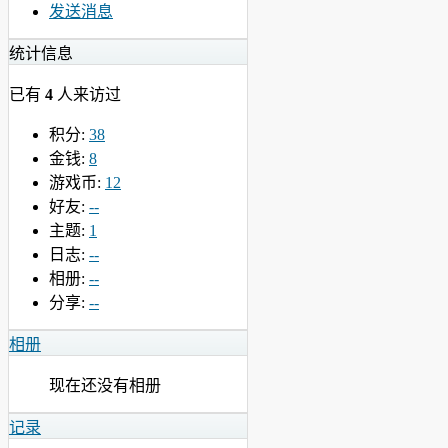
发送消息
统计信息
已有
4
人来访过
积分:
38
金钱:
8
游戏币:
12
好友:
--
主题:
1
日志:
--
相册:
--
分享:
--
相册
现在还没有相册
记录