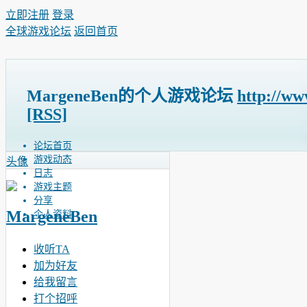
立即注册
登录
全球游戏论坛
返回首页
MargeneBen的个人游戏论坛
http://ww
[RSS]
论坛首页
游戏动态
头像
日志
游戏主题
分享
MargeneBen
个人资料
收听TA
加为好友
给我留言
打个招呼