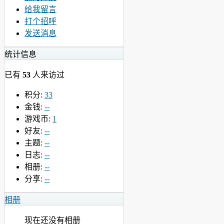
给我留言
打个招呼
发送消息
统计信息
已有
53
人来访过
积分:
33
金钱:
--
游戏币:
1
好友:
--
主题:
--
日志:
--
相册:
--
分享:
--
相册
现在还没有相册