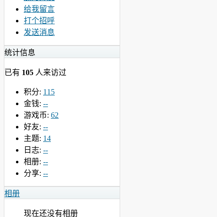
给我留言
打个招呼
发送消息
统计信息
已有
105
人来访过
积分:
115
金钱:
--
游戏币:
62
好友:
--
主题:
14
日志:
--
相册:
--
分享:
--
相册
现在还没有相册