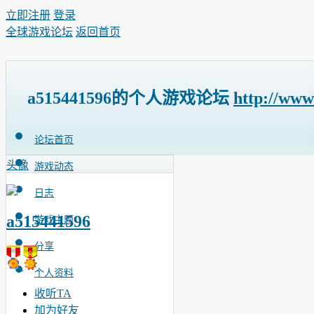
立即注册
登录
全球游戏论坛
返回首页
a515441596的个人游戏论坛
http://www
论坛首页
头像
游戏动态
日志
a515441596
游戏主题
分享
个人资料
收听TA
加为好友