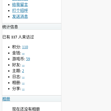
给我留言
打个招呼
发送消息
统计信息
已有
117
人来访过
积分:
110
金钱:
--
游戏币:
59
好友:
--
主题:
2
日志:
--
相册:
--
分享:
--
相册
现在还没有相册