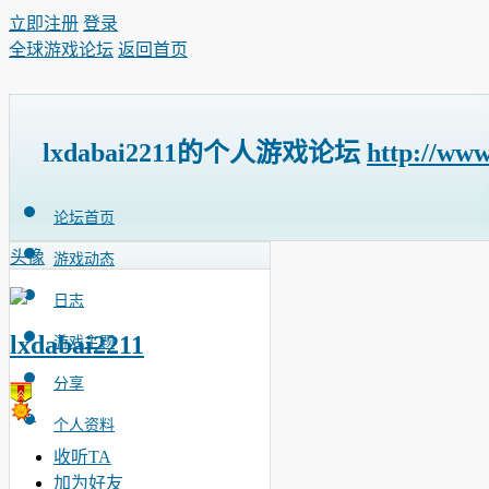
立即注册
登录
全球游戏论坛
返回首页
lxdabai2211的个人游戏论坛
http://ww
论坛首页
头像
游戏动态
日志
lxdabai2211
游戏主题
分享
个人资料
收听TA
加为好友