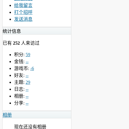
给我留言
打个招呼
发送消息
统计信息
已有
252
人来访过
积分:
59
金钱:
--
游戏币:
-6
好友:
--
主题:
29
日志:
--
相册:
--
分享:
--
相册
现在还没有相册