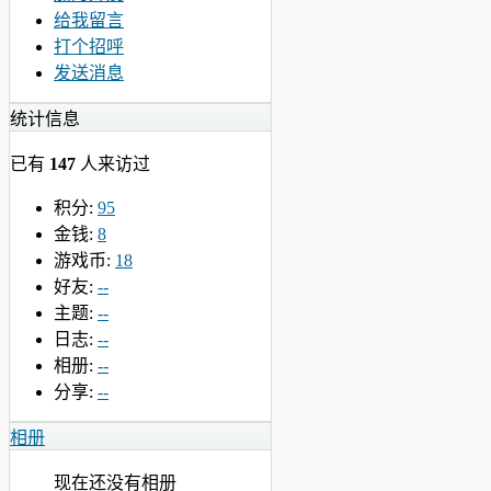
给我留言
打个招呼
发送消息
统计信息
已有
147
人来访过
积分:
95
金钱:
8
游戏币:
18
好友:
--
主题:
--
日志:
--
相册:
--
分享:
--
相册
现在还没有相册