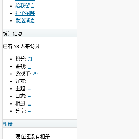
给我留言
打个招呼
发送消息
统计信息
已有
78
人来访过
积分:
71
金钱:
--
游戏币:
29
好友:
--
主题:
--
日志:
--
相册:
--
分享:
--
相册
现在还没有相册