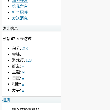
加为好友
给我留言
打个招呼
发送消息
统计信息
已有
67
人来访过
积分:
213
金钱:
--
游戏币:
123
好友:
--
主题:
61
日志:
--
相册:
--
分享:
--
相册