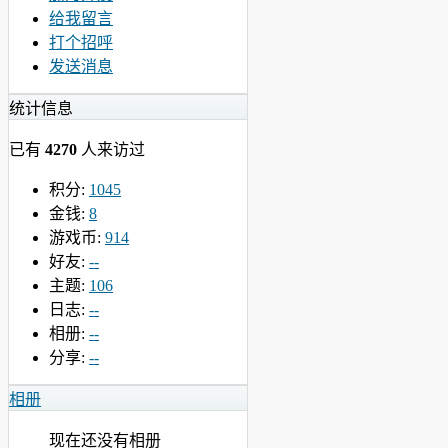
给我留言
打个招呼
发送消息
统计信息
已有
4270
人来访过
积分:
1045
金钱:
8
游戏币:
914
好友:
--
主题:
106
日志:
--
相册:
--
分享:
--
相册
现在还没有相册