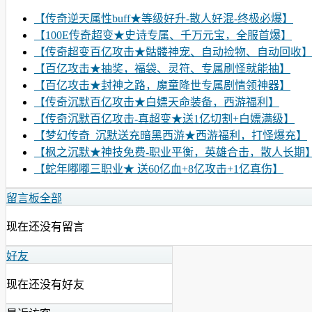
【传奇逆天属性buff★等级好升-散人好混-终极必爆】
【100E传奇超变★史诗专属、千万元宝，全服首爆】
【传奇超变百亿攻击★骷髅神宠、自动捡物、自动回收
【百亿攻击★抽奖，福袋、灵符、专属刷怪就能抽】
【百亿攻击★封神之路，魔童降世专属剧情领神器】
【传奇沉默百亿攻击★白嫖天命装备，西游福利】
【传奇沉默百亿攻击-真超变★送1亿切割+白嫖满级】
【梦幻传奇_沉默送充暗黑西游★西游福利，打怪爆充】
【枫之沉默★神技免费-职业平衡，英雄合击，散人长期
【蛇年嘟嘟三职业★ 送60亿血+8亿攻击+1亿真伤】
留言板
全部
现在还没有留言
好友
现在还没有好友