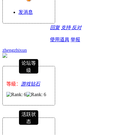
发消息
回复
支持
反对
使用道具
举报
zhengzhixun
论坛等
级
等級：
游戏钻石
活跃状
态