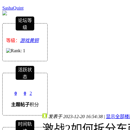
SashaQuint
论坛等
级
等級：
游戏黄铜
活跃状
态
0
0
2
主题
帖子
积分
发表于 2023-12-20 16:54:38
|
显示全部楼
时间轨
激战2如何拆分东