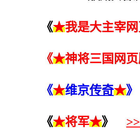
《
★
我是大主宰网
《
★
神将三国网页
《
★
维京
传奇
★
》
《
★
将军
★
》
>