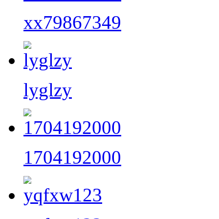
xx79867349
lyglzy
1704192000