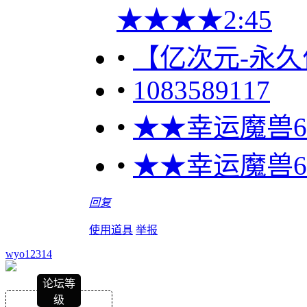
★★★★2:45
•
【亿次元-永久
•
1083589117
•
★★幸运魔兽60
•
★★幸运魔兽60
回复
使用道具
举报
wyo12314
论坛等
级