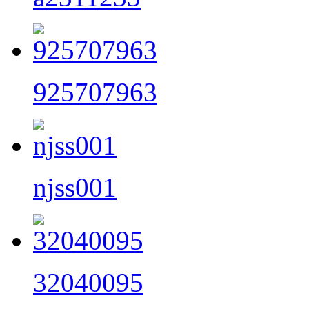
925707963
njss001
32040095