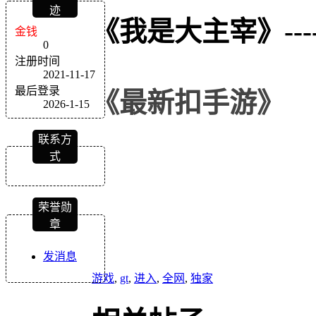
迹
《我是大主宰》
---
金钱
0
注册时间
2021-11-17
最后登录
《
最新扣
手游
》
2026-1-15
联系方
式
荣誉勋
章
发消息
游戏
,
gt
,
进入
,
全网
,
独家