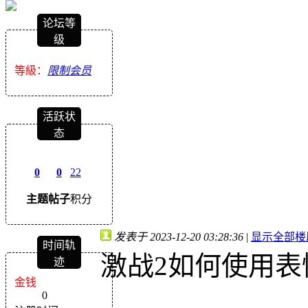
论坛等
级
等級：
限制会员
活跃状
态
0
0
22
主题
帖子
积分
发表于 2023-12-20 03:28:36
|
显示全部楼
时间轨
激战2如何使用表
迹
金钱
0