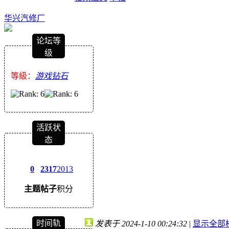
华兴汽修厂
论坛等
级
等級：
游戏钻石
活跃状
态
0
2317
2013
主题
帖子
积分
时间轨
发表于 2024-1-10 00:24:32
|
显示全部