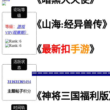
论坛等
级
《山海:经异兽传
等級：
游戏
VIP(观察期）
《
最新扣
手游
》
活跃状
态
==============
3116
3136
9494
主题
帖子
积分
《神将三国福利版》--
时间轨