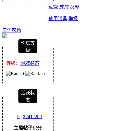
回复
支持
反对
使用道具
举报
三河农场
论坛等
级
等級：
游戏钻石
活跃状
态
0
2241
2209
主题
帖子
积分