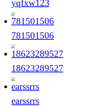
yqfxw123
781501506
18623289527
earssrrs