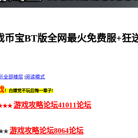
戏币宝BT版全网最火免费服+狂送
示全部楼层
|
阅读模式
戏
！白嫖党不玩后悔一辈子!
游戏攻略论坛41011论坛
★★★
游戏攻略论坛8064论坛
★★