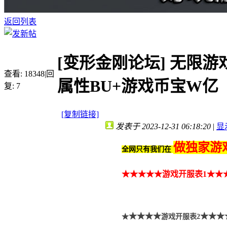
返回列表
[变形金刚论坛]
无限游
查看:
18348
|
回
属性BU+游戏币宝W亿
复:
7
[复制链接]
发表于 2023-12-31 06:18:20
|
显
做独家游
全网只有我们在
★★
★
★★
游戏开服表1
★★
★★★★
★★★
★
游戏开服表2