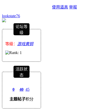
使用道具
举报
lookstate76
论坛等
级
等級：
游戏黄铜
活跃状
态
0
40
45
主题
帖子
积分