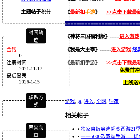
主题
帖子
积分
《
最新扣
手游
》
>>点击下载最
==========================
时间轨
《神将三国福利版》------
进入游戏
迹
金钱
《我是大主宰》
-------
进入游戏
经
0
注册时间
《
最新扣
手游
》
>>点击下载最
2021-11-17
免费首冲
最后登录
2026-1-15
上线送V
联系方
游戏
,
gt
,
进入
,
全网
,
独家
式
相关帖子
荣誉勋
•
独家自编奥迪超变西游21季 1
章
•
一一5000款双端手游---