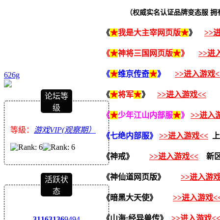
（权威实名认证品牌变态服 拥
《
★
我是大主宰网页版
★
》
>>
《
★
神将三国网页版
★
》
>>进
《
★
维京
传奇
★
》
>>进入游戏<
626g
《
★
将军
★
》
>>进入游戏<<
论坛等
级
《
★
少年江山内部服
★
》
>>进入
等級：
游戏VIP(观察期）
《七绝
内部服
》
>>进入游戏<<
上
《神戒》
>>进入游戏<<
新区
《神仙道网页版》
>>进入游戏
活跃状
态
《暗黑大天使》
>>进入游戏<
《山海:经异兽传》
>>进入游戏<
3116
3136
9494