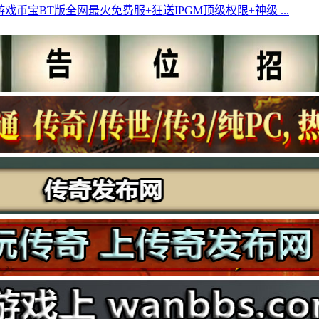
戏币宝BT版全网最火免费服+狂送IPGM顶级权限+神级 ...