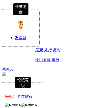
荣誉勋
章
发消息
回复
支持
反对
使用道具
举报
冰冰66
论坛等
级
等級：
游戏钻石