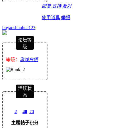
回复
支持
反对
使用道具
举报
buyaoshuohua123
论坛等
级
等級：
游戏白银
活跃状
态
2
40
70
主题
帖子
积分