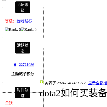
论坛等
级
等級：
游戏钻石
活跃状
态
0
2272
1986
主题
帖子
积分
发表于 2024-5-4 14:06:12
|
显示全部
dota2如何买装
时间轨
迹
金钱