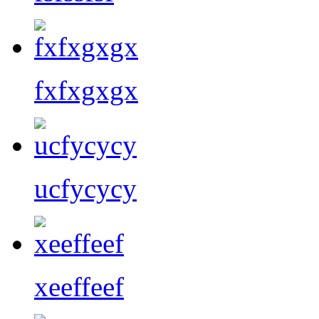
fxfxgxgx
ucfycycy
xeeffeef