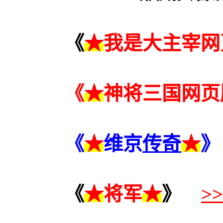
《
★
我是大主宰网
《
★
神将三国网页
《
★
维京
传奇
★
》
《
★
将军
★
》
>