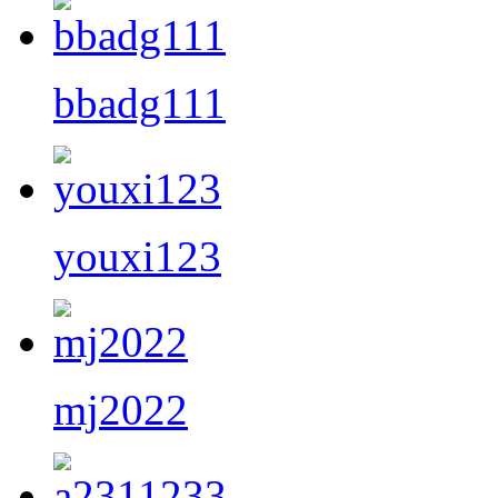
bbadg111
youxi123
mj2022