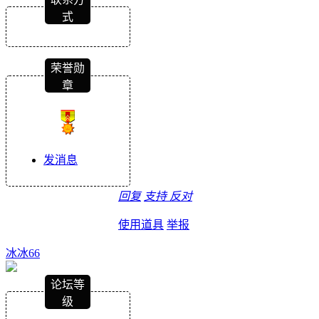
式
荣誉勋
章
发消息
回复
支持
反对
使用道具
举报
冰冰66
论坛等
级