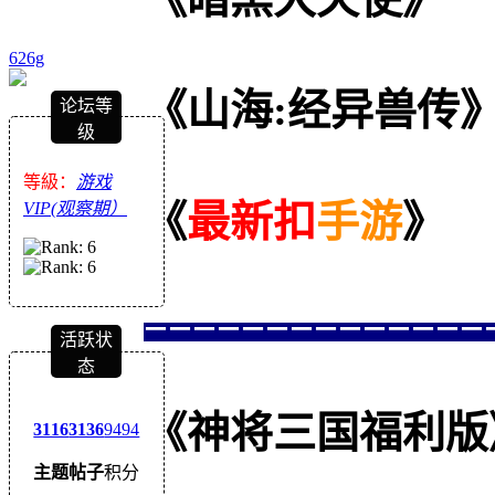
626g
《山海:经异兽传
论坛等
级
等級：
游戏
《
最新扣
手游
》
VIP(观察期）
==============
活跃状
态
《神将三国福利版》--
3116
3136
9494
主题
帖子
积分