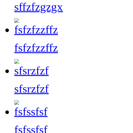
sffzfzgzgx
fsfzfzzffz
sfsrzfzf
fsfssfsf