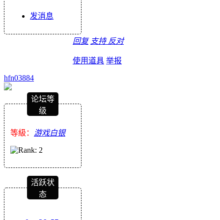
发消息
回复
支持
反对
使用道具
举报
hfn03884
论坛等
级
等級：
游戏白银
活跃状
态