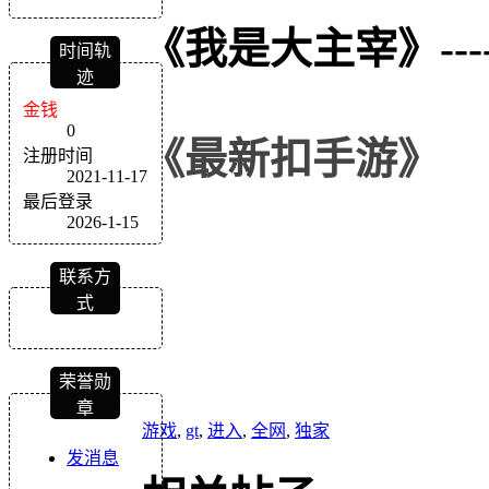
《我是大主宰》
---
时间轨
迹
金钱
0
《
最新扣
手游
》
注册时间
2021-11-17
最后登录
2026-1-15
联系方
式
荣誉勋
章
游戏
,
gt
,
进入
,
全网
,
独家
发消息