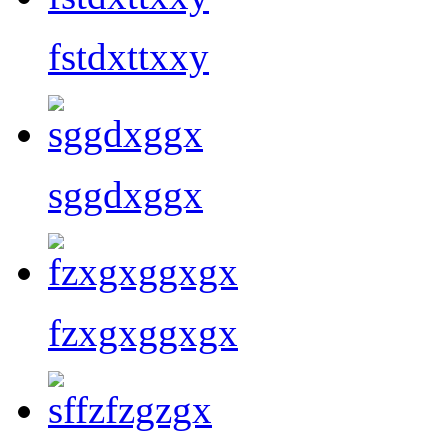
fstdxttxxy
sggdxggx
fzxgxggxgx