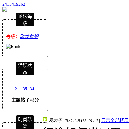
2413419262
论坛等
级
等級：
游戏黄铜
活跃状
态
2
35
34
主题
帖子
积分
时间轨
发表于 2024-1-9 02:28:54
|
显示全部楼层
迹