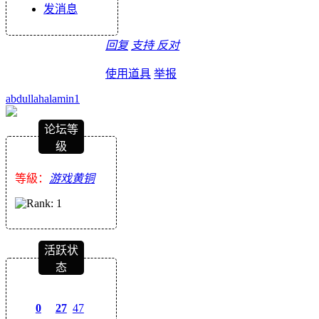
发消息
回复
支持
反对
使用道具
举报
abdullahalamin1
论坛等
级
等級：
游戏黄铜
活跃状
态
0
27
47