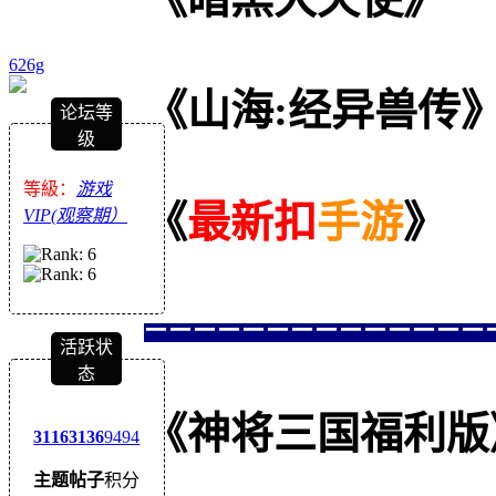
626g
《山海:经异兽传
论坛等
级
等級：
游戏
《
最新扣
手游
》
VIP(观察期）
==============
活跃状
态
《神将三国福利版》--
3116
3136
9494
主题
帖子
积分