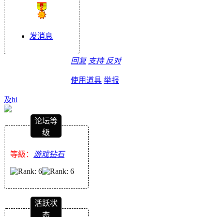
发消息
回复
支持
反对
使用道具
举报
及hi
论坛等
级
等級：
游戏钻石
活跃状
态