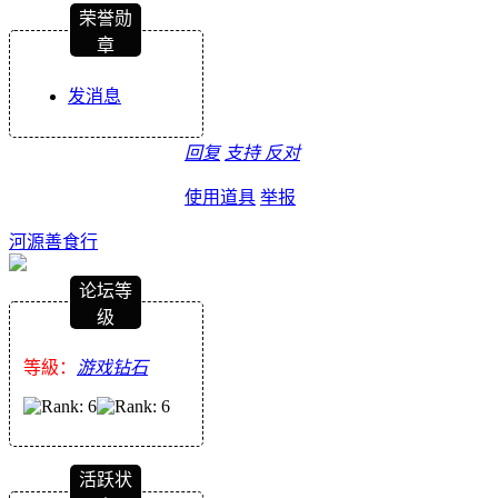
荣誉勋
章
发消息
回复
支持
反对
使用道具
举报
河源善食行
论坛等
级
等級：
游戏钻石
活跃状