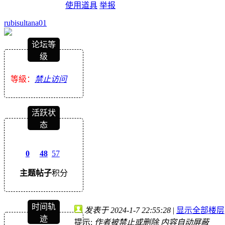
使用道具
举报
rubisultana01
论坛等
级
等級：
禁止访问
活跃状
态
0
48
57
主题
帖子
积分
时间轨
发表于 2024-1-7 22:55:28
|
显示全部楼层
迹
提示:
作者被禁止或删除 内容自动屏蔽