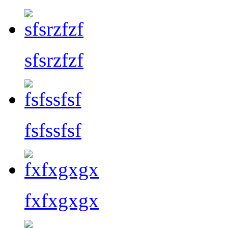
sfsrzfzf
fsfssfsf
fxfxgxgx