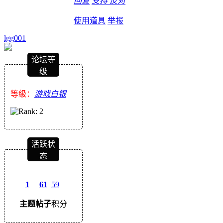
回复
支持
反对
使用道具
举报
lgg001
论坛等
级
等級：
游戏白银
活跃状
态
1
61
59
主题
帖子
积分