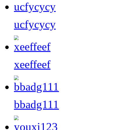
ucfycycy
xeeffeef
bbadg111