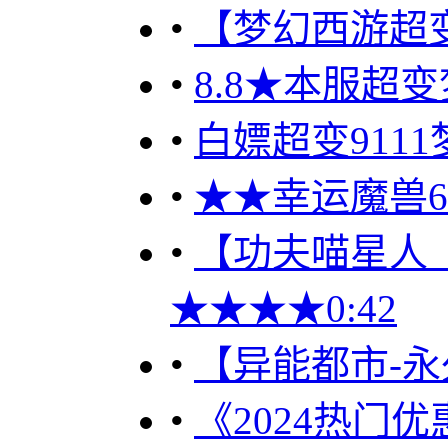
•
【梦幻西游超变
•
8.8★本服超
•
白嫖超变9111梦
•
★★幸运魔兽60
•
【功夫喵星人（优
★★★★0:42
•
【异能都市-永
•
《2024热门优