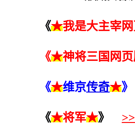
《
★
我是大主宰网
《
★
神将三国网页
《
★
维京
传奇
★
》
《
★
将军
★
》
>