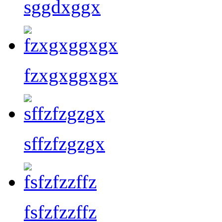
sggdxggx
fzxgxggxgx
sffzfzgzgx
fsfzfzzffz