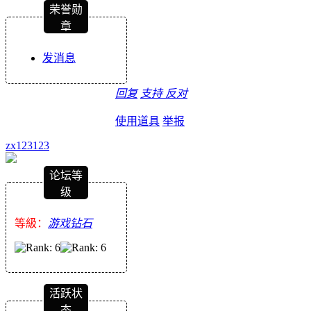
荣誉勋
章
发消息
回复
支持
反对
使用道具
举报
zx123123
论坛等
级
等級：
游戏钻石
活跃状
态