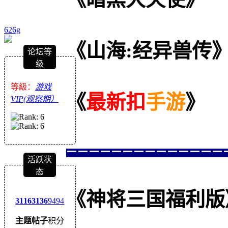
626g
《山海:经异兽传
论坛等
级
等級：
游戏
《
最新扣
手游
》
VIP(观察期）
==============
活跃状
态
《神将三国福利版》--
3116
3136
9494
主题
帖子
积分