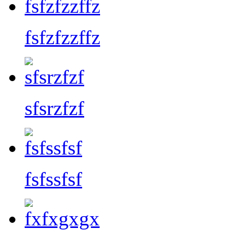
fsfzfzzffz
sfsrzfzf
fsfssfsf