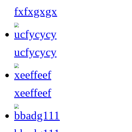
fxfxgxgx
ucfycycy
xeeffeef