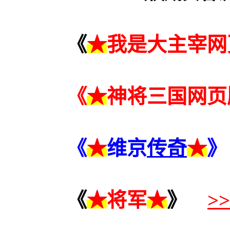
《
★
我是大主宰网
《
★
神将三国网页
《
★
维京
传奇
★
》
《
★
将军
★
》
>