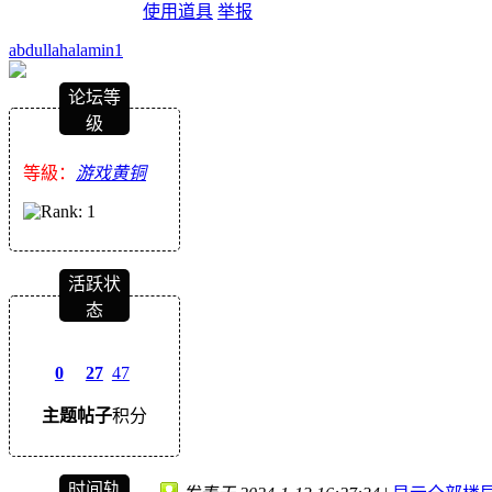
使用道具
举报
abdullahalamin1
论坛等
级
等級：
游戏黄铜
活跃状
态
0
27
47
主题
帖子
积分
时间轨