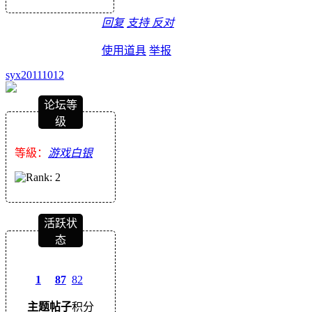
回复
支持
反对
使用道具
举报
syx20111012
论坛等
级
等級：
游戏白银
活跃状
态
1
87
82
主题
帖子
积分