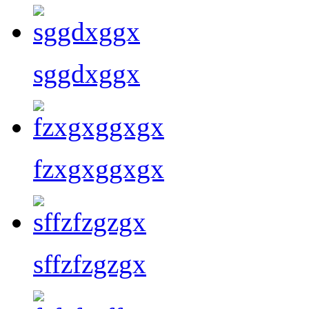
sggdxggx
fzxgxggxgx
sffzfzgzgx