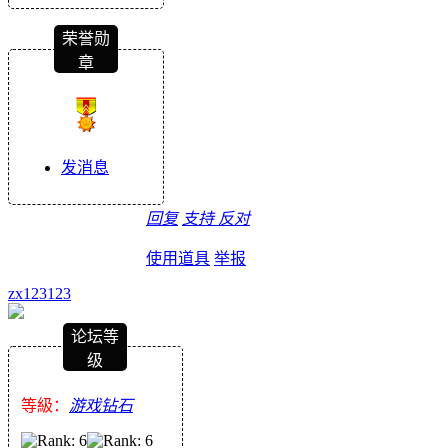
荣誉勋
章
发消息
回复
支持
反对
使用道具
举报
zx123123
论坛等
级
等級：
游戏钻石