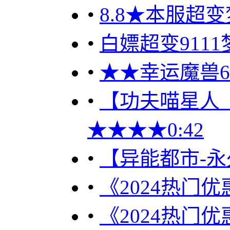
•
8.8★本服超
•
白嫖超变9111梦
•
★★幸运魔兽60
•
【功夫喵星人（优
★★★★0:42
•
【异能都市-永
•
《2024热门优
•
《2024热门优