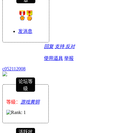
章
发消息
回复
支持
反对
使用道具
举报
c052112008
论坛等
级
等級：
游戏黄铜
活跃状