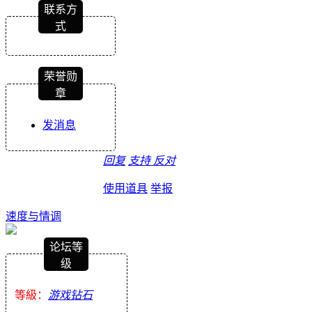
联系方
式
荣誉勋
章
发消息
回复
支持
反对
使用道具
举报
速度与情调
论坛等
级
等級：
游戏钻石