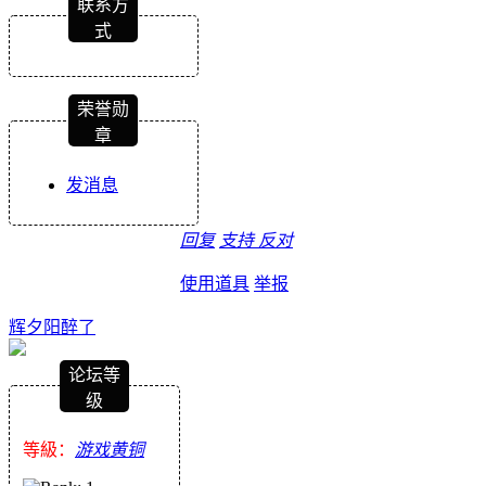
联系方
式
荣誉勋
章
发消息
回复
支持
反对
使用道具
举报
辉夕阳醉了
论坛等
级
等級：
游戏黄铜