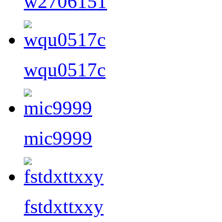
w2706151
wqu0517c
mic9999
fstdxttxxy