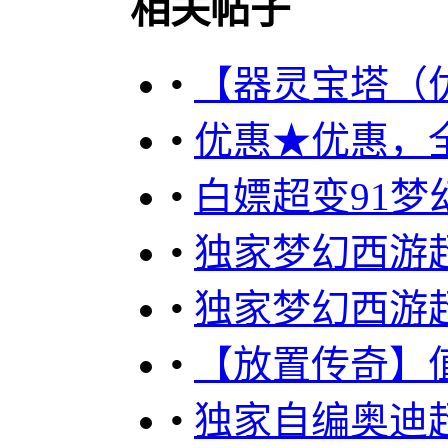
相关帖子
•
【器灵宝塔（优惠
•
优惠★优惠，全
•
白嫖超变91梦幻 
•
独家梦幻西游超
•
独家梦幻西游超
•
【放置传奇】
•
独家自编奥迪超变