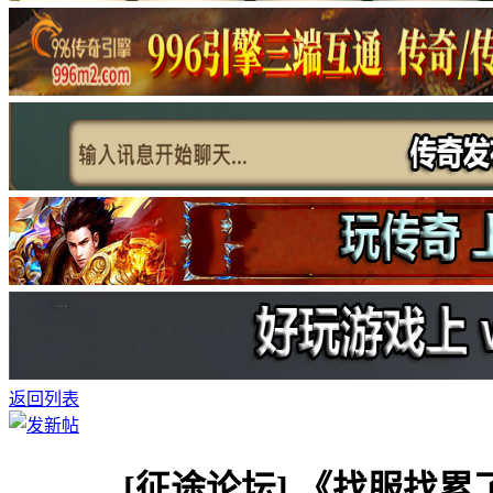
返回列表
[征途论坛]
《找服找累