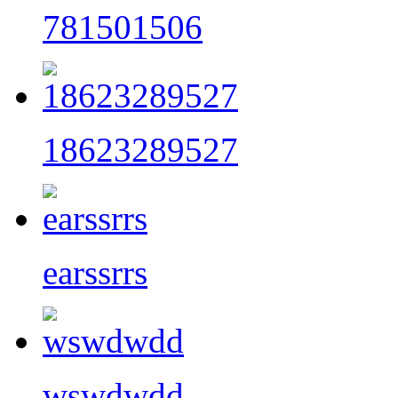
781501506
18623289527
earssrrs
wswdwdd