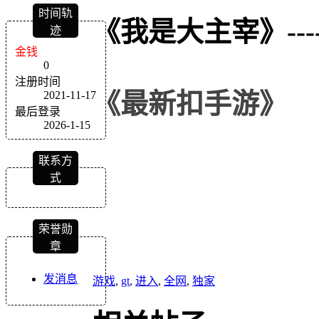
时间轨
《我是大主宰》
---
迹
金钱
0
注册时间
《
最新扣
手游
》
2021-11-17
最后登录
2026-1-15
联系方
式
荣誉勋
章
发消息
游戏
,
gt
,
进入
,
全网
,
独家