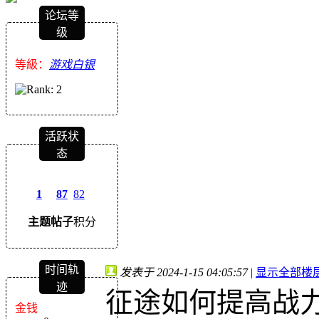
论坛等
级
等級：
游戏白银
活跃状
态
1
87
82
主题
帖子
积分
时间轨
发表于 2024-1-15 04:05:57
|
显示全部楼
迹
征途如何提高战
金钱