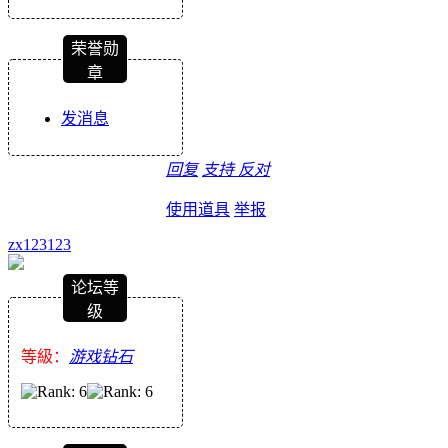
荣誉勋
章
发消息
回复
支持
反对
使用道具
举报
zx123123
论坛等
级
等級：
游戏钻石