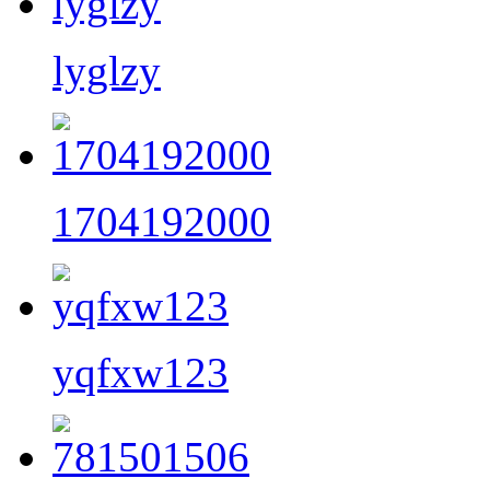
lyglzy
1704192000
yqfxw123