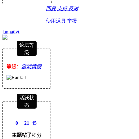
回复
支持
反对
使用道具
举报
jannativt
论坛等
级
等級：
游戏黄铜
活跃状
态
0
21
45
主题
帖子
积分