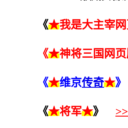
《
★
我是大主宰网
《
★
神将三国网页
《
★
维京
传奇
★
》
《
★
将军
★
》
>