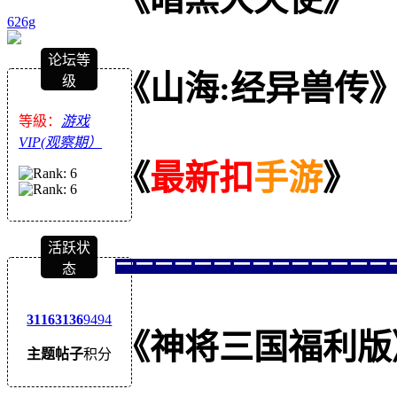
626g
论坛等
《山海:经异兽传
级
等級：
游戏
VIP(观察期）
《
最新扣
手游
》
==============
活跃状
态
3116
3136
9494
《神将三国福利版》--
主题
帖子
积分