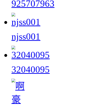
925707963
njss001
32040095