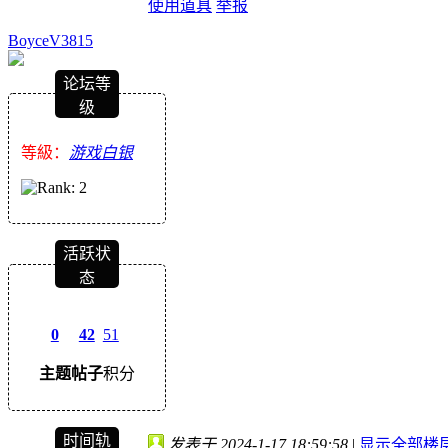
使用道具
举报
BoyceV3815
论坛等
级
等級：
游戏白银
活跃状
态
0
42
51
主题
帖子
积分
时间轨
发表于 2024-1-17 18:59:58
|
显示全部楼