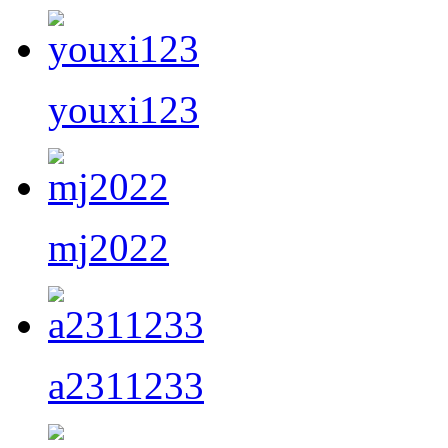
youxi123
mj2022
a2311233