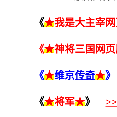
《
★
我是大主宰网
《
★
神将三国网页
《
★
维京
传奇
★
》
《
★
将军
★
》
>