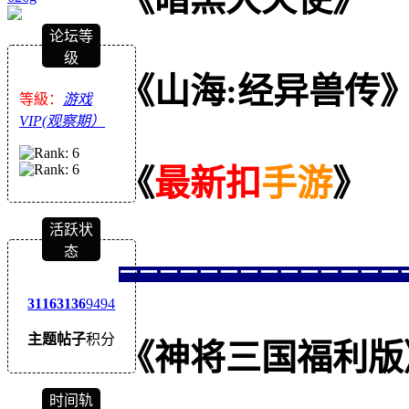
论坛等
级
《山海:经异兽传
等級：
游戏
VIP(观察期）
《
最新扣
手游
》
活跃状
态
==============
3116
3136
9494
主题
帖子
积分
《神将三国福利版》--
时间轨