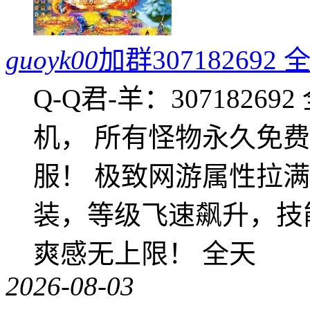
guoyk00
加群3071826
Q-Q君-羊：307182
机， 所有怪物永久免
服！ 极致网游属性拉
装，等级飞速飙升，技
爽感无上限！ 全天
2026-08-03