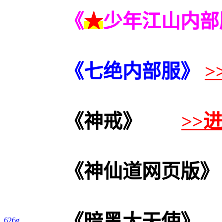
《
★
少年江山内部
《七绝
内部服
》
>
《神戒》
>>
《神仙道网页版》
《暗黑大天使》
626g