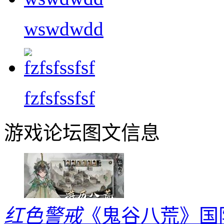
wswdwdd
fzfsfssfsf
游戏论坛图文信息
红色警戒
《鬼谷八荒》国际版