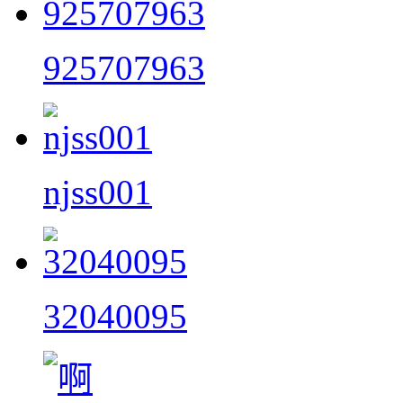
925707963
njss001
32040095