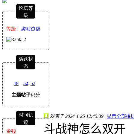
论坛等
级
等級：
游戏白银
活跃状
态
18
52
52
主题
帖子
积分
时间轨
发表于 2024-1-25 12:45:39
|
显示全部楼
迹
斗战神怎么双开
金钱