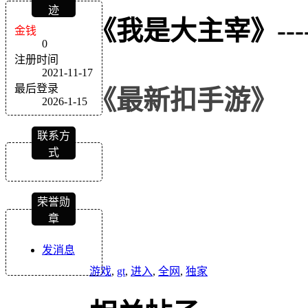
迹
《我是大主宰》
---
金钱
0
注册时间
2021-11-17
最后登录
《
最新扣
手游
》
2026-1-15
联系方
式
荣誉勋
章
发消息
游戏
,
gt
,
进入
,
全网
,
独家