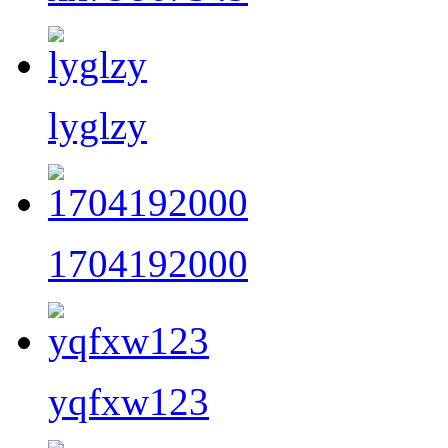
lyglzy
1704192000
yqfxw123