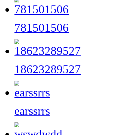
781501506
18623289527
earssrrs