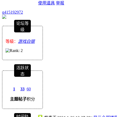
使用道具
举报
q415192972
论坛等
级
等級：
游戏白银
活跃状
态
1
33
60
主题
帖子
积分
时间轨