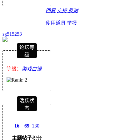
回复
支持
反对
使用道具
举报
sg515253
论坛等
级
等級：
游戏白银
活跃状
态
16
69
130
主题
帖子
积分