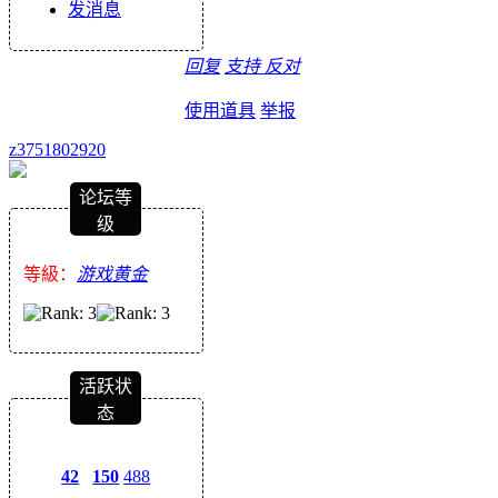
发消息
回复
支持
反对
使用道具
举报
z3751802920
论坛等
级
等級：
游戏黄金
活跃状
态
42
150
488