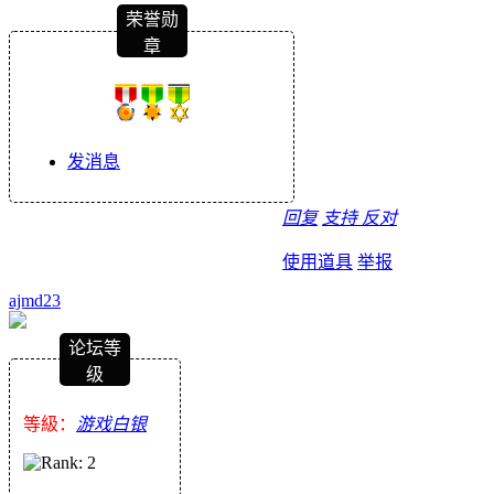
荣誉勋
章
发消息
回复
支持
反对
使用道具
举报
ajmd23
论坛等
级
等級：
游戏白银