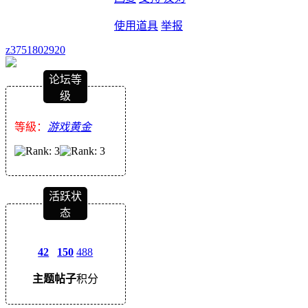
使用道具
举报
z3751802920
论坛等
级
等級：
游戏黄金
活跃状
态
42
150
488
主题
帖子
积分