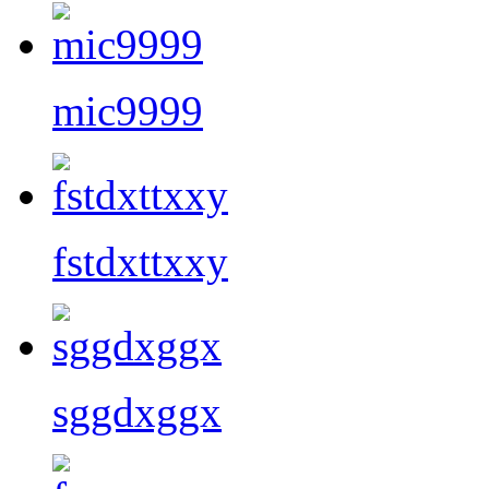
mic9999
fstdxttxxy
sggdxggx