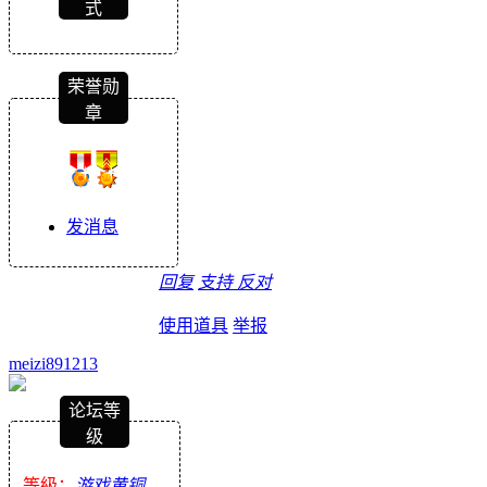
式
荣誉勋
章
发消息
回复
支持
反对
使用道具
举报
meizi891213
论坛等
级
等級：
游戏黄铜