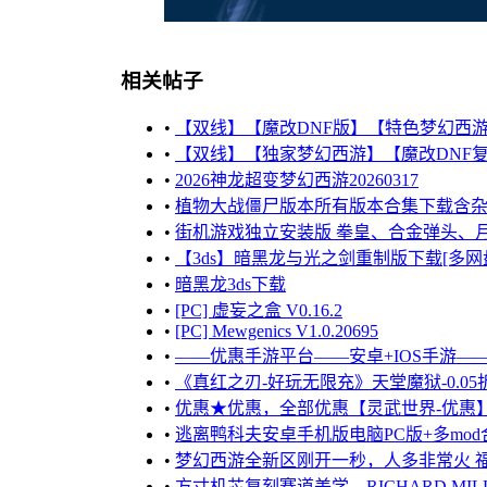
相关帖子
•
【双线】【魔改DNF版】【特色梦幻西游】
•
【双线】【独家梦幻西游】【魔改DNF复
•
2026神龙超变梦幻西游20260317
•
植物大战僵尸版本所有版本合集下载含杂交版 
•
街机游戏独立安装版 拳皇、合金弹头、月华
•
【3ds】暗黑龙与光之剑重制版下载[多网
•
暗黑龙3ds下载
•
[PC] 虚妄之盒 V0.16.2
•
[PC] Mewgenics V1.0.20695
•
——优惠手游平台——安卓+IOS手游——
•
《真红之刃-好玩无限充》天堂魔狱-0.
•
优惠★优惠，全部优惠【灵武世界-优惠】
•
逃离鸭科夫安卓手机版电脑PC版+多mod合
•
梦幻西游全新区刚开一秒，人多非常火 福利
•
方寸机芯复刻赛道美学，RICHARD MIL