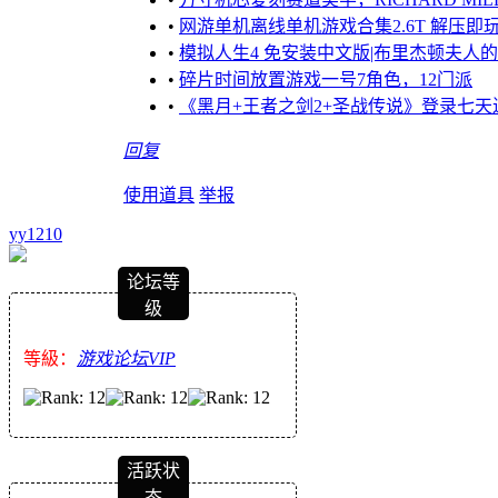
•
网游单机离线单机游戏合集2.6T 解压即
•
模拟人生4 免安装中文版|布里杰顿夫人的盛装
•
碎片时间放置游戏一号7角色，12门派
•
《黑月+王者之剑2+圣战传说》登录七天送
回复
使用道具
举报
yy1210
论坛等
级
等級：
游戏论坛VIP
活跃状
态