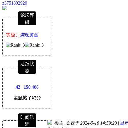
z3751802920
论坛等
级
等級：
游戏黄金
活跃状
态
42
150
488
主题
帖子
积分
时间轨
楼主
|
发表于 2024-5-18 14:59:23
|
显
迹