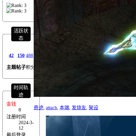
活跃状
态
42
150
488
主题
帖子
积分
时间轨
迹
金钱
奇迹
,
attach
,
本端
,
发烧友
,
架设
8
注册时间
2024-3-
12
最后登录