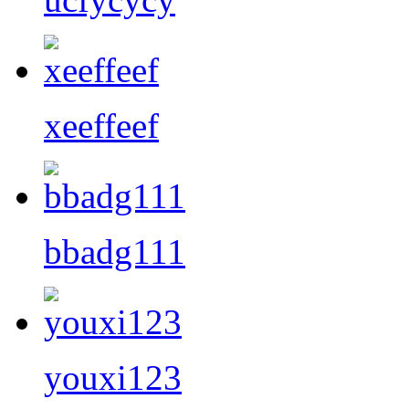
xeeffeef
bbadg111
youxi123