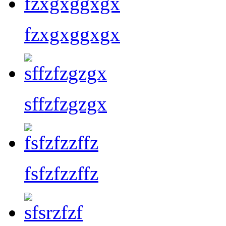
fzxgxggxgx
sffzfzgzgx
fsfzfzzffz