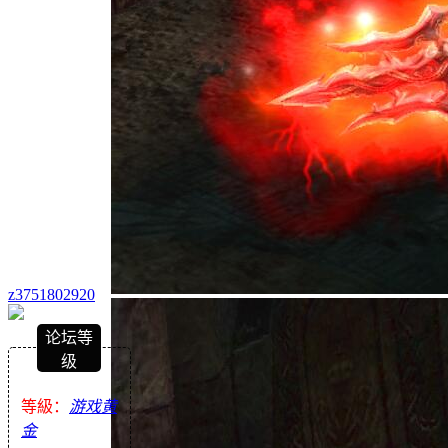
z3751802920
论坛等
级
等級：
游戏黄
金