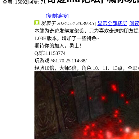
查看:
15092
|
回复:
7
[复制链接]
发表于 2024-5-4 20:39:45
|
显示全部楼层
|
阅
本端为奇迹发烧友架设，只为喜欢奇迹的朋友提
1.03H版本，增加了一些特色~
期待你的加入，勇士！
Q
群
311153774
玩游戏://81.70.25.114:88/
经验10倍，大师5
倍，角色
10、11、13点，全职