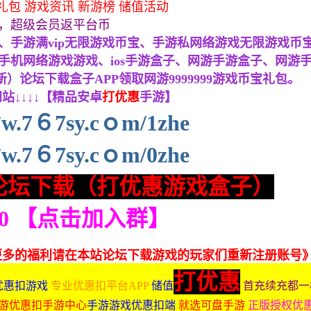
礼包 游戏资讯 新游榜 储值活动
，超级会员返平台币
手游满vip无限游戏币宝、手游私网络游戏无限游戏币宝、
机网络游戏游戏、ios手游盒子、网游手游盒子、网游手
上新）论坛下载盒子APP领取网游9999999游戏币宝礼包。
站↓↓↓↓【精品安卓
打优惠
手游】
w.7６7sy.cｏm/1zhe
w.7６7sy.cｏm/0zhe
论坛下载（打优惠游戏盒子）
210 【点击加入群】
更多的福利请在本站论坛下载游戏的玩家们重新注册账号
打优惠
优惠扣游戏
专业优惠扣平台APP
储值
首充续充都一
游优惠扣手游中心
手游游戏优惠扣端
就选可盘手游
正版授权优