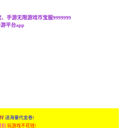
手游无限游戏币宝服9999999
游平台app
》
样
送海量代金卷!
惠扣
玩游戏不花钱!