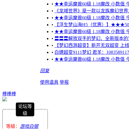
•
★★幸运魔兽60级 1.18魔改 小数值
•
《龙域世界》是一款以龙族魔幻世界
•
★★幸运魔兽60级 1.18魔改 小数值
•
【浮生梦山海H5（优惠）】★★★5000
•
★★幸运魔兽60级 1.18魔改 小数值
•
〓〓〓解放双手的梦幻、全新版本的
•
【梦幻西游超变】新开无双超变 上线送1
•
白嫖超变9111梦幻 君羊：108358911
•
★★幸运魔兽60级 1.18魔改 小数值
回复
使用道具
举报
棒棒棒
论坛等
级
等級：
游戏白银