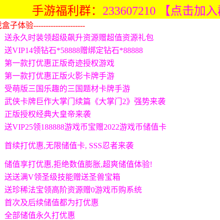
手游福利群：
233607210 【点击加
验---------------------
送永久时装领超级飙升资源赠超值资源礼包
送VIP14领钻石*58888赠绑定钻石*88888
第一款打优惠正版奇迹授权游戏
第一款打优惠正版火影卡牌手游
受萌版三国乐趣的三国题材卡牌手游
武侠卡牌巨作大掌门续篇《大掌门2》强势来袭
正版授权经典大皇帝来袭
送VIP25领188888游戏币宝赠2022游戏币储值卡
首续打优惠,无限储值卡, SSS忍者来袭
储值享打优惠,拒绝数值膨胀,超爽储值体验!
送送满V领圣级技能赠送圣兽宝箱
送珍稀法宝领高阶资源赠0游戏币购系统
首次及后续储值都为打优惠
全部储值永久打优惠