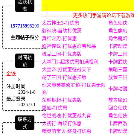
活跃状
态
---------------------更多热门手游请论坛下载游戏盒子体
太古神王2-打优惠
角色仙侠
1577
1599
5299
御神决-首续打优惠
角色魔幻
主题
帖子
积分
真红之刃-打优惠
角色魔幻
妖神传说-打优惠忍者风暴
卡牌动漫
极品三国-打优惠版
卡牌三国
时间轨
大掌门2-超级优惠扣满福利
卡牌武侠
迹
大皇帝-打优惠征战天下
策略三国
金钱
胡了三国-打优惠扣版
放置三国
8
你来嘛英雄修罗道-打优惠无限
注册时间
卡牌动漫
2024-1-8
充
最后登录
荣耀崛起-打优惠版
放置魔幻
2025-9-1
思仙-打优惠
回合仙侠
绝世战魂-打优惠战九宵
角色仙侠
联系方
太初行-首续打优惠
卡牌西游
式
精灵萌宝贝-终身打优惠
卡牌动漫