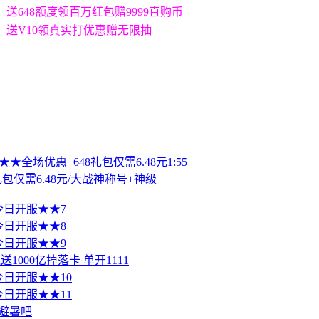
送648额度领百万红包赠9999直购币
送V10领真实打优惠赠无限抽
★全场优惠+648礼包仅需6.48元1:55
包仅需6.48元/大战神称号+神级
 今日开服★★7
 今日开服★★8
 今日开服★★9
000亿掉落卡 单开1111
 今日开服★★10
 今日开服★★11
避暑吧