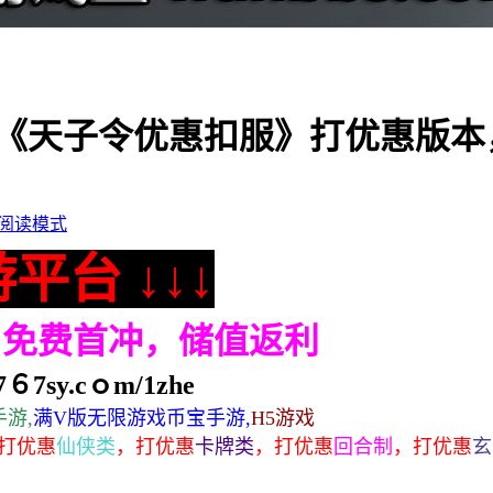
《天子令优惠扣服》打优惠版本
阅读模式
平台 ↓↓↓
，免费首冲，储值返利
６7sy.cｏm/1zhe
游,
满V版无限游戏币宝手游,
H5游戏
打优惠
仙侠类
，
打优惠
卡牌类
，
打优惠
回合制
，
打优惠
玄