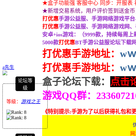
★盒子功能强 客服中心 同步：开服表 
★新增交易系统，用户评价签到送金币
打优惠
手游公益服、手游网络游戏平台、
打优惠
手游公益服、手游网络游戏网、手
安卓+ios游戏：（9999款，持续每周
5000款
打优惠
BT手游公益服论坛下载网
打优惠手游地址：
wｗ
打优惠
手游地址：
wｗ
a先生
盒子论坛下载：
点击
论坛等
级
游戏QQ群：233607
等級：
游戏之王
《特别提示:手游为了以后获得礼包和
网