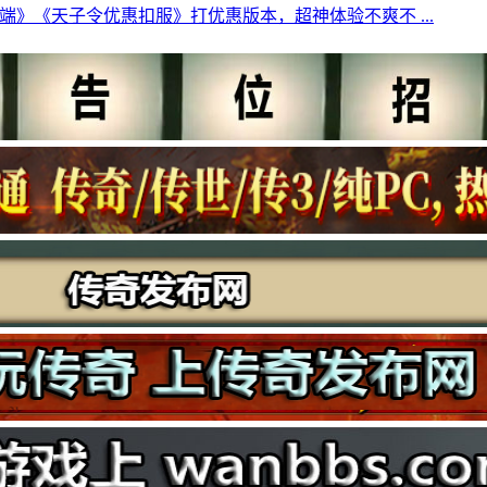
端》《天子令优惠扣服》打优惠版本，超神体验不爽不 ...