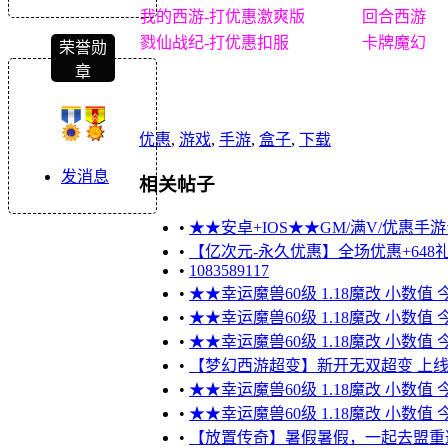
我的西游-打优惠激爽版
回合西游
戮仙战纪-打优惠扣服
卡牌魔幻
荣誉勋
章
优惠
,
游戏
,
手游
,
盒子
,
下载
发消息
相关帖子
•
★★安卓+IOS★★GM/满V/优惠手游★
•
【亿次元-永久优惠】全场优惠+648礼
•
1083589117
•
★★幸运魔兽60级 1.18魔改 小数值
•
★★幸运魔兽60级 1.18魔改 小数值
•
★★幸运魔兽60级 1.18魔改 小数值
•
【梦幻西游超变】新开无双超变 上线送1
•
★★幸运魔兽60级 1.18魔改 小数值
•
★★幸运魔兽60级 1.18魔改 小数值
•
【放置传奇】暑假暑假，一起去盟重