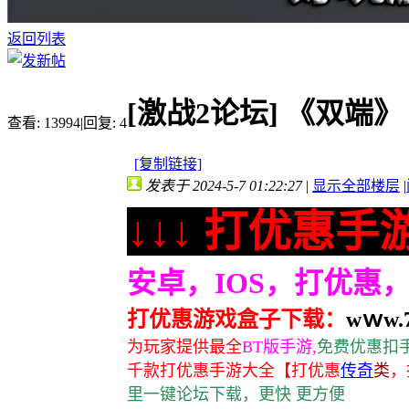
返回列表
[激战2论坛]
《双端》
查看:
13994
|
回复:
4
[复制链接]
发表于 2024-5-7 01:22:27
|
显示全部楼层
|
↓↓↓ 打优惠手游
安卓，IOS，打优惠
打优惠游戏盒子下载：
wｗw.7
为玩家提供最全
BT版手游,
免费优惠扣手
千款打优惠手游大全
【打优惠
传奇
类
，
里一键论坛下载，更快 更方便