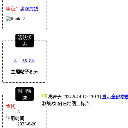
等級：
游戏白银
活跃状
态
8
35
86
主题
帖子
积分
时间轨
发表于 2024-5-14 11:29:19
|
显示全部楼
迹
激战2如何在地图上标点
金钱
8
注册时间
2023-8-20