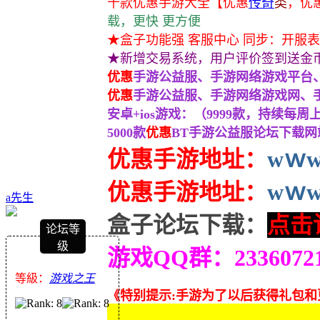
千款优惠手游大全
【优惠
传奇
类
，
优
载，更快 更方便
★盒子功能强 客服中心 同步：开服表
★新增交易系统，用户评价签到送金
优惠
手游公益服、手游网络游戏平台、
优惠
手游公益服、手游网络游戏网、手
安卓+ios游戏：（9999款，持续每周
5000款
优惠
BT手游公益服论坛下载网站
优惠手游地址：
wｗw.
优惠
手游地址：
wｗw.
a先生
盒子论坛下载：
点击
论坛等
级
游戏QQ群：233607
等級：
游戏之王
《特别提示:手游为了以后获得礼包