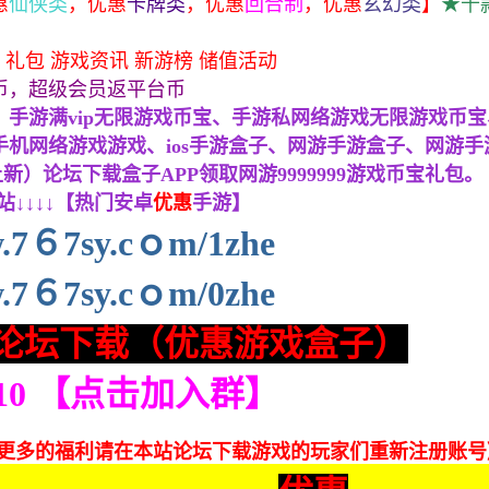
惠
仙侠类
，
优惠
卡牌类
，
优惠
回合制
，
优惠
玄幻类
】
★千
 礼包 游戏资讯 新游榜 储值活动
币，超级会员返平台币
手游满vip无限游戏币宝、手游私网络游戏无限游戏币宝、手
机网络游戏游戏、ios手游盒子、网游手游盒子、网游手游
上新）论坛下载盒子APP领取网游9999999游戏币宝礼包。
↓↓↓↓【热门安卓
优惠
手游】
7６7sy.cｏm/1zhe
7６7sy.cｏm/0zhe
论坛下载（优惠游戏盒子）
210 【点击加入群】
和更多的福利请在本站论坛下载游戏的玩家们重新注册账号