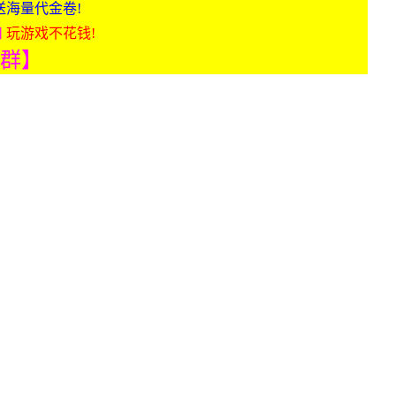
送海量代金卷!
扣
玩游戏不花钱!
入群】