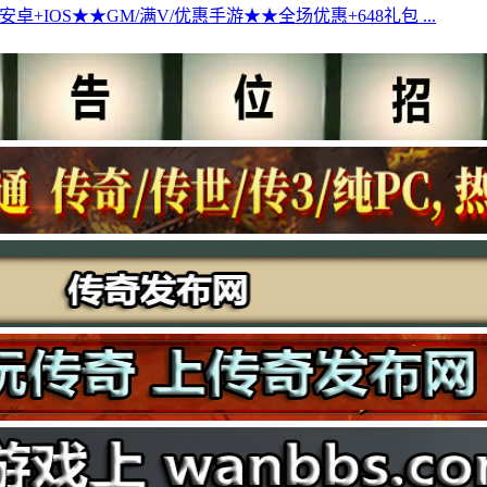
安卓+IOS★★GM/满V/优惠手游★★全场优惠+648礼包 ...