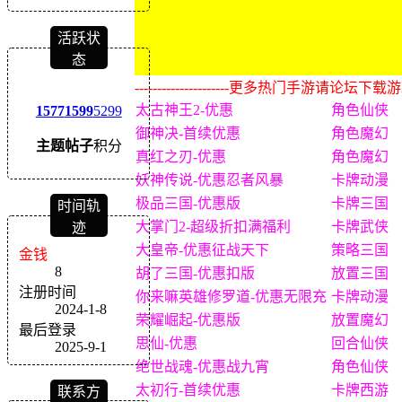
活跃状
态
---------------------更多热门手游请论坛下载游戏盒子
太古神王2-优惠
角色仙侠
1577
1599
5299
御神决-首续优惠
角色魔幻
主题
帖子
积分
真红之刃-优惠
角色魔幻
妖神传说-优惠忍者风暴
卡牌动漫
极品三国-优惠版
卡牌三国
时间轨
大掌门2-超级折扣满福利
卡牌武侠
迹
大皇帝-优惠征战天下
策略三国
金钱
8
胡了三国-优惠扣版
放置三国
注册时间
你来嘛英雄修罗道-优惠无限充
卡牌动漫
2024-1-8
荣耀崛起-优惠版
放置魔幻
最后登录
思仙-优惠
回合仙侠
2025-9-1
绝世战魂-优惠战九宵
角色仙侠
太初行-首续优惠
卡牌西游
联系方