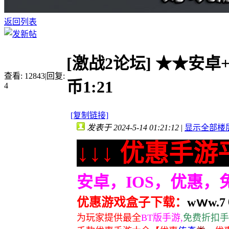
返回列表
[激战2论坛]
★★安卓+
查看:
12843
|
回复:
币1:21
4
[复制链接]
发表于 2024-5-14 01:21:12
|
显示全部楼
↓↓↓ 优惠手游平
安卓，IOS，优惠
优惠游戏盒子下载：
wｗw.7６
为玩家提供最全
BT版手游,
免费折扣手