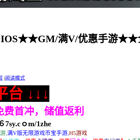
IOS★★GM/满V/优惠手游★★全
层
|
阅读模式
台 ↓↓↓
，免费首冲，储值返利
7sy.cｏm/1zhe
游,
满V版无限游戏币宝手游,
H5游戏