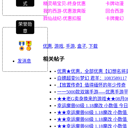
式
精灵萌宝贝-终身优惠
卡牌动漫
我的西游-优惠激爽版
回合西游
戮仙战纪-优惠扣服
卡牌魔幻
荣誉勋
章
优惠
,
游戏
,
手游
,
盒子
,
下载
相关帖子
发消息
•
优惠★优惠，全部优惠【幻想名将录
•
白嫖超变91梦幻 君羊：1083589117
•
【放置传奇】值得缅怀的年少传奇
•
一一5000款双端手游-----优惠手
•
★★老G卖身换来的游戏★★08月0
•
幸运魔兽60级 1.18魔改 小数值 今
•
★★幸运魔兽60级 1.18魔改 小数
•
★★幸运魔兽60级 1.18魔改 小数
•
★★幸运魔兽60级 1.18魔改 小数