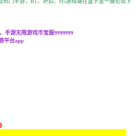
款热门手游，BT、折扣、H5游戏端在盒子里一键论坛下
游无限游戏币宝服9999999
平台app
》