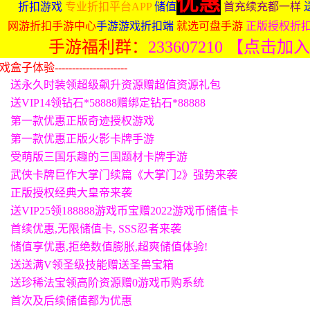
优惠
折扣游戏
专业折扣平台APP
储值
首充续充都一样
网游折扣手游中心
手游游戏折扣端
就选可盘手游
正版授权折
手游福利群：
233607210 【点击加
体验---------------------
送永久时装领超级飙升资源赠超值资源礼包
送VIP14领钻石*58888赠绑定钻石*88888
第一款优惠正版奇迹授权游戏
第一款优惠正版火影卡牌手游
受萌版三国乐趣的三国题材卡牌手游
武侠卡牌巨作大掌门续篇《大掌门2》强势来袭
正版授权经典大皇帝来袭
送VIP25领188888游戏币宝赠2022游戏币储值卡
首续优惠,无限储值卡, SSS忍者来袭
储值享优惠,拒绝数值膨胀,超爽储值体验!
送送满V领圣级技能赠送圣兽宝箱
送珍稀法宝领高阶资源赠0游戏币购系统
首次及后续储值都为优惠