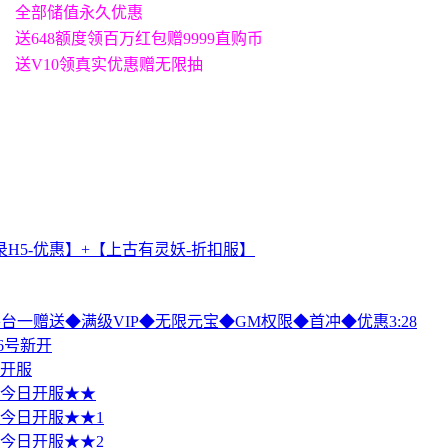
全部储值永久优惠
送648额度领百万红包赠9999直购币
送V10领真实优惠赠无限抽
H5-优惠】+【上古有灵妖-折扣服】
游平台一赠送◆满级VIP◆无限元宝◆GM权限◆首冲◆优惠3:28
6号新开
日开服
值 今日开服★★
值 今日开服★★1
值 今日开服★★2